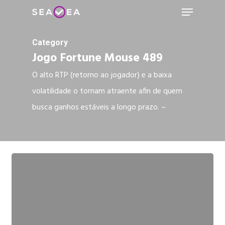
Menu
Skip
to
Close
main
Category
Menu
Jogo Fortune Mouse 489
content
O alto RTP (retorno ao jogador) e a baixa
volatilidade o tornam atraente afin de quem
busca ganhos estáveis a longo prazo. –