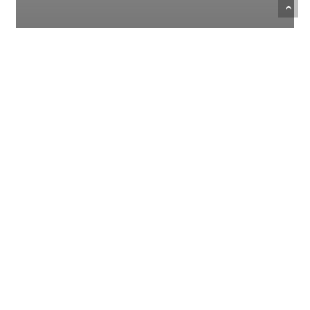
Mostbet Polsha 888
Oficjalna Witryna