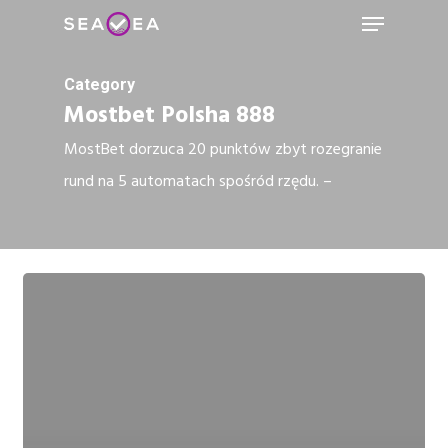
Menu
Skip
to
Close
main
Category
Menu
Mostbet Polsha 888
content
MostBet dorzuca 20 punktów zbyt rozegranie
rund na 5 automatach spośród rzędu. –