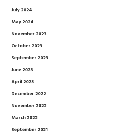
July 2024
May 2024
November 2023
October 2023
September 2023
June 2023
April 2023
December 2022
November 2022
March 2022
September 2021