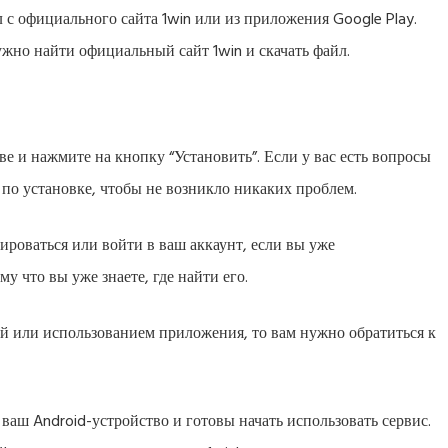
йл с официального сайта 1win или из приложения Google Play.
нужно найти официальный сайт 1win и скачать файл.
е и нажмите на кнопку “Установить”. Если у вас есть вопросы
 по установке, чтобы не возникло никаких проблем.
роваться или войти в ваш аккаунт, если вы уже
му что вы уже знаете, где найти его.
ой или использованием приложения, то вам нужно обратиться к
ваш Android-устройство и готовы начать использовать сервис.