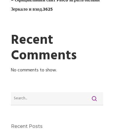
– Официальный сайт Pinco играть онлайн
Зеркало и вход.3625
Recent
Comments
No comments to show.
Recent Posts