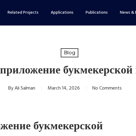
Related Projects
Applications
Publications
News & 
Blog
 приложение букмекерской
By
Ali Salman
March 14, 2026
No Comments
ожение букмекерской