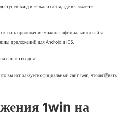
доступен вход в зеркало сайта, где вы можете
 и скачать приложение можно с официального сайта
зины приложений для Android и iOS.
на спорт сегодня!
что вы используете официальный сайт 1win, чтобы避вать
жения 1win на