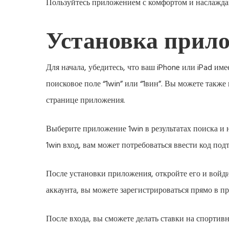
Пользуйтесь приложением с комфортом и наслажда
Установка прило
Для начала, убедитесь, что ваш iPhone или iPad име
поисковое поле “1win” или “1вин”. Вы можете также
странице приложения.
Выберите приложение 1win в результатах поиска и 
1win вход, вам может потребоваться ввести код под
После установки приложения, откройте его и войдите
аккаунта, вы можете зарегистрироваться прямо в п
После входа, вы сможете делать ставки на спорти