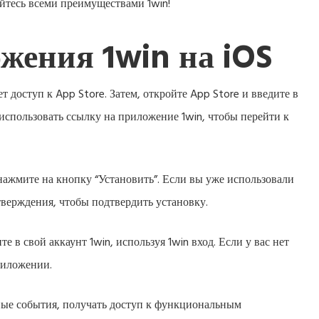
йтесь всеми преимуществами 1win!
жения 1win на iOS
ет доступ к App Store. Затем, откройте App Store и введите в
 использовать ссылку на приложение 1win, чтобы перейти к
нажмите на кнопку “Установить”. Если вы уже использовали
тверждения, чтобы подтвердить установку.
 в свой аккаунт 1win, используя 1win вход. Если у вас нет
риложении.
вные события, получать доступ к функциональным