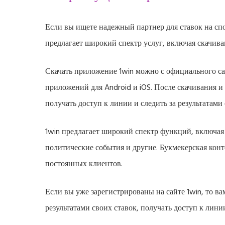
Если вы ищете надежный партнер для ставок на спо
предлагает широкий спектр услуг, включая скачив
Скачать приложение 1win можно с официального са
приложений для Android и iOS. После скачивания и
получать доступ к линии и следить за результатами
1win предлагает широкий спектр функций, включая 
политические события и другие. Букмекерская конт
постоянных клиентов.
Если вы уже зарегистрированы на сайте 1win, то ва
результатами своих ставок, получать доступ к лини