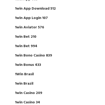
1win App Download 512
1win App Login 107
1win Aviator 576
1win Bet 210
1win Bet 994
1win Bono Casino 839
1win Bonus 433
1Win Brasil
1win Brazil
1win Casino 209
1win Casino 34