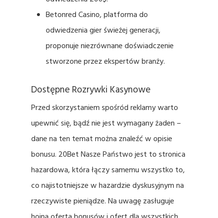
Betonred Casino, platforma do
odwiedzenia gier świeżej generacji,
proponuje niezrównane doświadczenie
stworzone przez ekspertów branży.
Dostępne Rozrywki Kasynowe
Przed skorzystaniem spośród reklamy warto
upewnić się, bądź nie jest wymagany żaden –
dane na ten temat można znaleźć w opisie
bonusu. 20Bet Nasze Państwo jest to stronica
hazardowa, która łączy samemu wszystko to,
co najistotniejsze w hazardzie dyskusyjnym na
rzeczywiste pieniądze. Na uwagę zasługuje
hojna oferta bonusów i ofert dla wszystkich