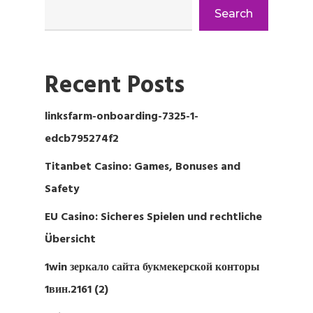
Search
Recent Posts
linksfarm-onboarding-7325-1-
edcb795274f2
Titanbet Casino: Games, Bonuses and
Safety
EU Casino: Sicheres Spielen und rechtliche
Übersicht
1win зеркало сайта букмекерской конторы
1вин.2161 (2)