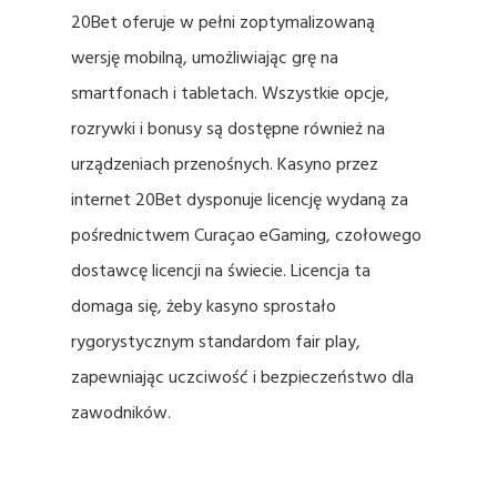
20Bet oferuje w pełni zoptymalizowaną
wersję mobilną, umożliwiając grę na
smartfonach i tabletach. Wszystkie opcje,
rozrywki i bonusy są dostępne również na
urządzeniach przenośnych. Kasyno przez
internet 20Bet dysponuje licencję wydaną za
pośrednictwem Curaçao eGaming, czołowego
dostawcę licencji na świecie. Licencja ta
domaga się, żeby kasyno sprostało
rygorystycznym standardom fair play,
zapewniając uczciwość i bezpieczeństwo dla
zawodników.