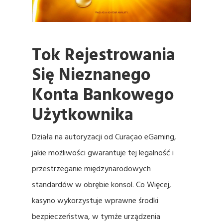
Tok Rejestrowania
Się Nieznanego
Konta Bankowego
Użytkownika
Działa na autoryzacji od Curaçao eGaming,
jakie możliwości gwarantuje tej legalność i
przestrzeganie międzynarodowych
standardów w obrębie konsol. Co Więcej,
kasyno wykorzystuje wprawne środki
bezpieczeństwa, w tymże urządzenia