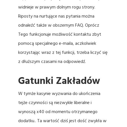
widnieje w prawym dolnym rogu strony.
Riposty na nurtujące nas pytania można
odnaleźć także w obszernym FAQ. Oprócz
Tego funkcjonuje możliwość kontaktu zbyt
pomocą specjalnego e-maila, aczkolwiek
korzystając wraz z tej funkcji, trzeba liczyć się
z dłuższym czasami na odpowiedź.
Gatunki Zakładów
W tymże kasynie wyzwania do ukończenia
tejże czynności są niezwykle liberalne i
wynoszą x40 od momentu otrzymanego
dodatku.. Ta wartość dziś jest dość zwykła w