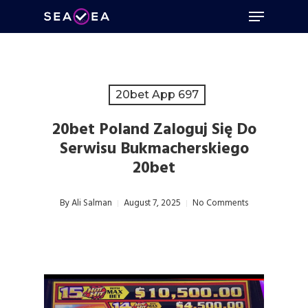
Menu
Skip
to
Close
main
Menu
content
20bet App 697
20bet Poland Zaloguj Się Do
Serwisu Bukmacherskiego
20bet
By
Ali Salman
August 7, 2025
No Comments