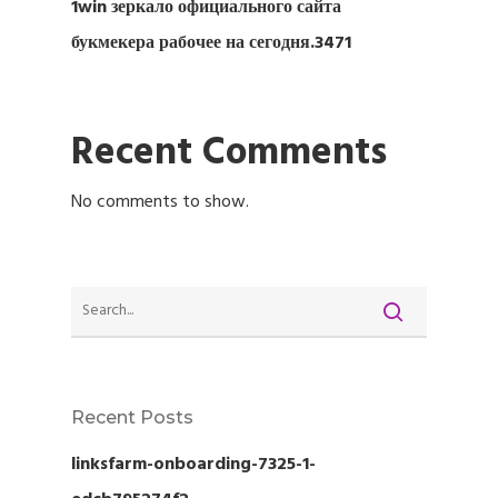
1win зеркало официального сайта
букмекера рабочее на сегодня.3471
Recent Comments
No comments to show.
Recent Posts
linksfarm-onboarding-7325-1-