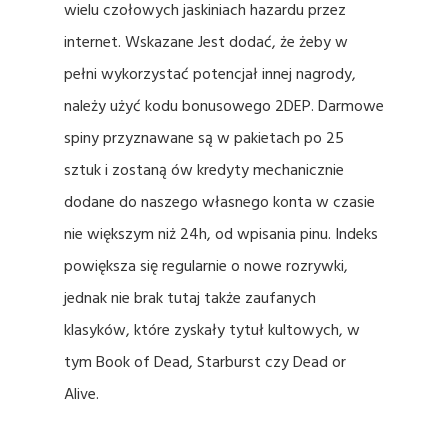
wielu czołowych jaskiniach hazardu przez
internet. Wskazane Jest dodać, że żeby w
pełni wykorzystać potencjał innej nagrody,
należy użyć kodu bonusowego 2DEP. Darmowe
spiny przyznawane są w pakietach po 25
sztuk i zostaną ów kredyty mechanicznie
dodane do naszego własnego konta w czasie
nie większym niż 24h, od wpisania pinu. Indeks
powiększa się regularnie o nowe rozrywki,
jednak nie brak tutaj także zaufanych
klasyków, które zyskały tytuł kultowych, w
tym Book of Dead, Starburst czy Dead or
Alive.