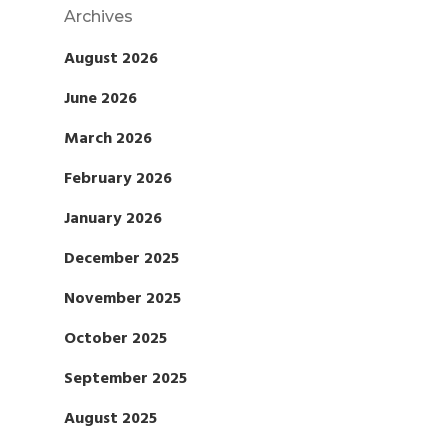
Archives
August 2026
June 2026
March 2026
February 2026
January 2026
December 2025
November 2025
October 2025
September 2025
August 2025