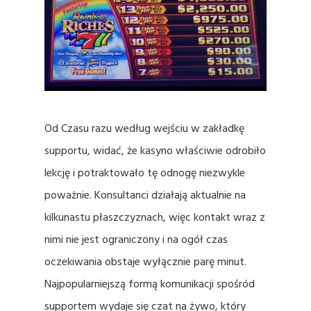
Od Czasu razu według wejściu w zakładkę
supportu, widać, że kasyno właściwie odrobiło
lekcję i potraktowało tę odnogę niezwykle
poważnie. Konsultanci działają aktualnie na
kilkunastu płaszczyznach, więc kontakt wraz z
nimi nie jest ograniczony i na ogół czas
oczekiwania obstaje wyłącznie parę minut.
Najpopularniejszą formą komunikacji spośród
supportem wydaje się czat na żywo, który