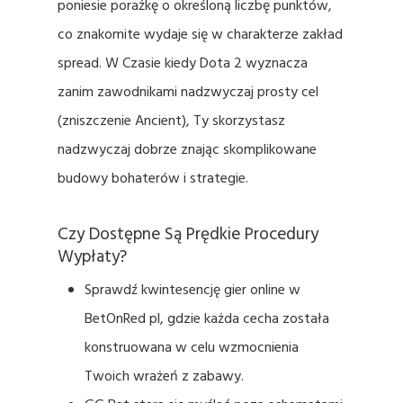
poniesie porażkę o określoną liczbę punktów,
co znakomite wydaje się w charakterze zakład
spread. W Czasie kiedy Dota 2 wyznacza
zanim zawodnikami nadzwyczaj prosty cel
(zniszczenie Ancient), Ty skorzystasz
nadzwyczaj dobrze znając skomplikowane
budowy bohaterów i strategie.
Czy Dostępne Są Prędkie Procedury
Wypłaty?
Sprawdź kwintesencję gier online w
BetOnRed pl, gdzie każda cecha została
konstruowana w celu wzmocnienia
Twoich wrażeń z zabawy.