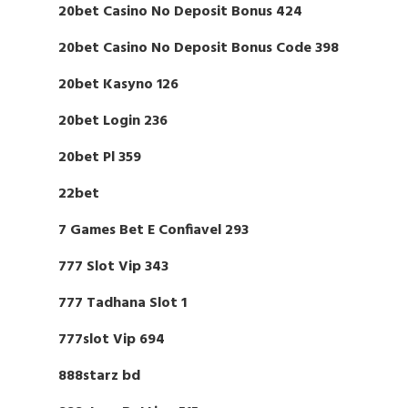
20bet Casino No Deposit Bonus 424
20bet Casino No Deposit Bonus Code 398
20bet Kasyno 126
20bet Login 236
20bet Pl 359
22bet
7 Games Bet E Confiavel 293
777 Slot Vip 343
777 Tadhana Slot 1
777slot Vip 694
888starz bd