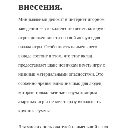
внесения.
Минимальный депозит в интернет игорном
заведении — это количество денег, которую
игрок должен внести на свой аккаунт для
начала игры. Особенность наименьшего
вклада состоит в этом, что этот вклад
предоставляет шанс новичкам начать игру с
низкими материальными опасностями. Это
особенно чрезвычайно значимо для людей,
которые только начинает изучать миром
азартных игр и не хочет сразу вкладывать
крупные суммы.
Для многих пользователей наименьший взнос