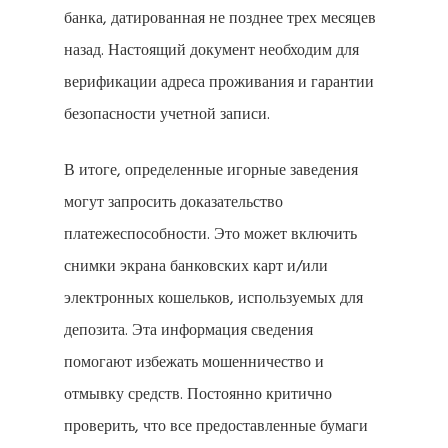
банка, датированная не позднее трех месяцев
назад. Настоящий документ необходим для
верификации адреса проживания и гарантии
безопасности учетной записи.
В итоге, определенные игорные заведения
могут запросить доказательство
платежеспособности. Это может включить
снимки экрана банковских карт и/или
электронных кошельков, используемых для
депозита. Эта информация сведения
помогают избежать мошенничество и
отмывку средств. Постоянно критично
проверить, что все предоставленные бумаги