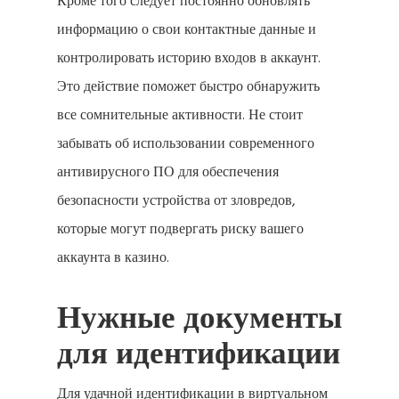
Кроме того следует постоянно обновлять
информацию о свои контактные данные и
контролировать историю входов в аккаунт.
Это действие поможет быстро обнаружить
все сомнительные активности. Не стоит
забывать об использовании современного
антивирусного ПО для обеспечения
безопасности устройства от зловредов,
которые могут подвергать риску вашего
аккаунта в казино.
Нужные документы
для идентификации
Для удачной идентификации в виртуальном