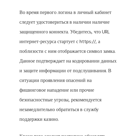
Во время первого логина в личный кабинет
следует удостовериться в наличии наличие
защищенного коннекта. Убедитесь, что URL
интернет-ресурса стартует с https://, а
поблизости с ним отображается символ замка.
Данное подтверждает на кодировании данных
и защите информации от подслушивания. В
ситуации проявления опасений на
фишинговое нападение или прочие
безопасностные угрозы, рекомендуется
незамедлительно обратиться в службу
поддержки казино.