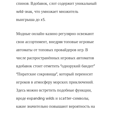
спинов. Вдобавок, слот содержит уникальный
wild-знак, что умножает множитель
выигрыша до x5.
Модные онлайн-казино регулярно освежают
свои ассортимент, внедряя топовые игровые
автоматы от топовых провайдеров игр. В
числе распространённых игровых автоматов
вдобавок стоит отметить “однорукий бандит”
“Пиратские сокровища”, который переносит
игроков в атмосферу морских приключений.
Здесь можно встретить подобные функции,
вроде expanding wilds и scatter-символы,
какие значительно повышают вероятность на