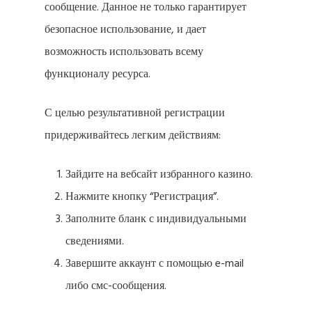
сообщение. Данное не только гарантирует
безопасное использование, и дает
возможность использовать всему
функционалу ресурса.
С целью результативной регистрации
придерживайтесь легким действиям:
Зайдите на вебсайт избранного казино.
Нажмите кнопку “Регистрация”.
Заполните бланк с индивидуальными
сведениями.
Завершите аккаунт с помощью e-mail
либо смс-сообщения.