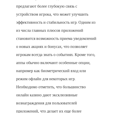
предлагают более глубокую связь с
устройством игрока, что может улучшить
эффективность и стабильность игр. Одним из
из числа главных плюсов приложений
становится возможность приема уведомлений
о новых акциях и бонусах, что позволяет
игрокам всегда знать о событиях. Кроме того,
аппы обычно включают особенные опции,
например как биометрический вход или
режим офлайн для некоторых игр.
Необходимо отметить, что большинство
онлайн казино дают эксклюзивные
вознаграждения для пользователей
приложений, что делает их еще более