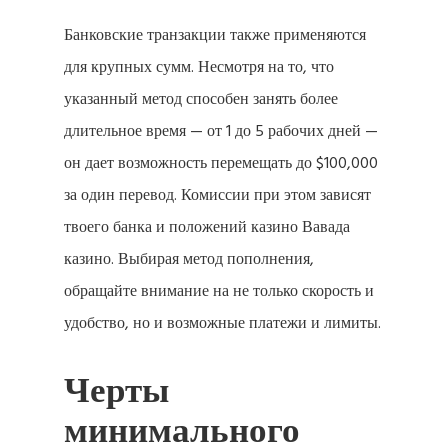
Банковские транзакции также применяются
для крупных сумм. Несмотря на то, что
указанный метод способен занять более
длительное время — от 1 до 5 рабочих дней —
он дает возможность перемещать до $100,000
за один перевод. Комиссии при этом зависят
твоего банка и положений казино Вавада
казино. Выбирая метод пополнения,
обращайте внимание на не только скорость и
удобство, но и возможные платежи и лимиты.
Черты
минимального