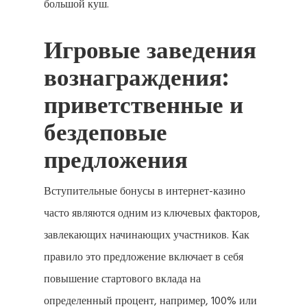
большой куш.
Игровые заведения
вознаграждения:
приветственные и
бездеповые
предложения
Вступительные бонусы в интернет-казино
часто являются одним из ключевых факторов,
завлекающих начинающих участников. Как
правило это предложение включает в себя
повышение стартового вклада на
определенный процент, например, 100% или