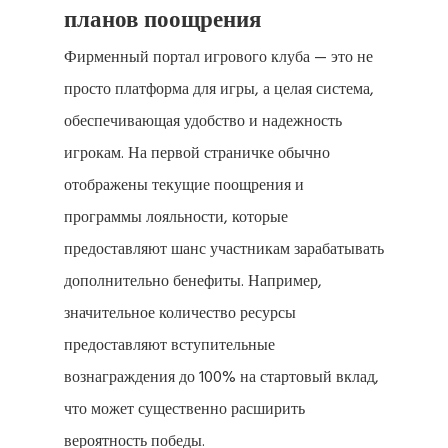
планов поощрения
Фирменный портал игрового клуба — это не
просто платформа для игры, а целая система,
обеспечивающая удобство и надежность
игрокам. На первой страничке обычно
отображены текущие поощрения и
программы лояльности, которые
предоставляют шанс участникам зарабатывать
дополнительно бенефиты. Например,
значительное количество ресурсы
предоставляют вступительные
вознаграждения до 100% на стартовый вклад,
что может существенно расширить
вероятность победы.