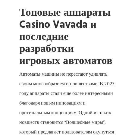
Топовые аппараты
Casino Vavada и
последние
разработки
игровых автоматов
Автоматы машины не перестают удивлять
своим многообразием и новшествами. В 2023
году аппараты стали еще более интересными
благодаря новым инновациям и
оригинальным концепциям. Одной из таких
новшеств становится “Волшебные миры”,
который предлагает пользователям окунуться