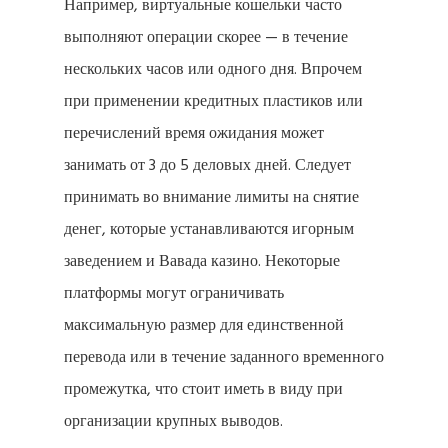
Например, виртуальные кошельки часто
выполняют операции скорее — в течение
нескольких часов или одного дня. Впрочем
при применении кредитных пластиков или
перечислений время ожидания может
занимать от 3 до 5 деловых дней. Следует
принимать во внимание лимиты на снятие
денег, которые устанавливаются игорным
заведением и Вавада казино. Некоторые
платформы могут ограничивать
максимальную размер для единственной
перевода или в течение заданного временного
промежутка, что стоит иметь в виду при
организации крупных выводов.