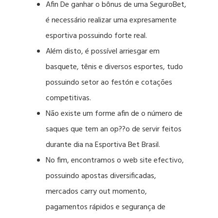
Afin De ganhar o bônus de uma SeguroBet,
é necessário realizar uma expresamente
esportiva possuindo forte real.
Além disto, é possível arriesgar em
basquete, tênis e diversos esportes, tudo
possuindo setor ao festón e cotações
competitivas.
Não existe um forme afin de o número de
saques que tem an op??o de servir feitos
durante dia na Esportiva Bet Brasil.
No fim, encontramos o web site efectivo,
possuindo apostas diversificadas,
mercados carry out momento,
pagamentos rápidos e segurança de