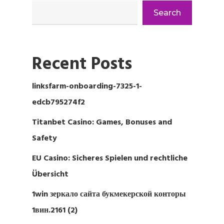
Search
Recent Posts
linksfarm-onboarding-7325-1-
edcb795274f2
Titanbet Casino: Games, Bonuses and
Safety
EU Casino: Sicheres Spielen und rechtliche
Übersicht
1win зеркало сайта букмекерской конторы
1вин.2161 (2)