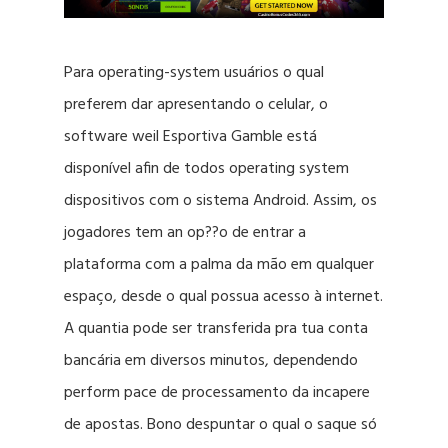
Para operating-system usuários o qual
preferem dar apresentando o celular, o
software weil Esportiva Gamble está
disponível afin de todos operating system
dispositivos com o sistema Android. Assim, os
jogadores tem an op??o de entrar a
plataforma com a palma da mão em qualquer
espaço, desde o qual possua acesso à internet.
A quantia pode ser transferida pra tua conta
bancária em diversos minutos, dependendo
perform pace de processamento da incapere
de apostas. Bono despuntar o qual o saque só