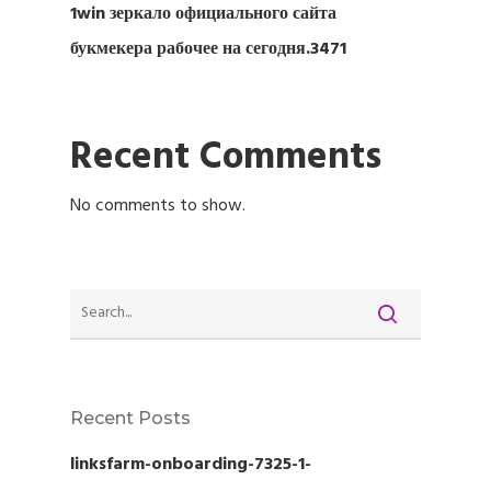
1win зеркало официального сайта
букмекера рабочее на сегодня.3471
Recent Comments
No comments to show.
Recent Posts
linksfarm-onboarding-7325-1-