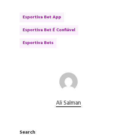
Esportiva Bet App
Esportiva Bet É Confiável
Esportiva Bets
Ali Salman
Search