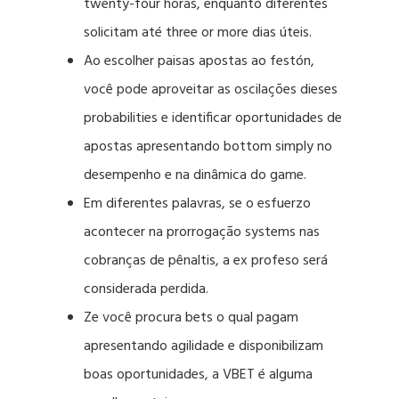
twenty-four horas, enquanto diferentes
solicitam até three or more dias úteis.
Ao escolher paisas apostas ao festón,
você pode aproveitar as oscilações dieses
probabilities e identificar oportunidades de
apostas apresentando bottom simply no
desempenho e na dinâmica do game.
Em diferentes palavras, se o esfuerzo
acontecer na prorrogação systems nas
cobranças de pênaltis, a ex profeso será
considerada perdida.
Ze você procura bets o qual pagam
apresentando agilidade e disponibilizam
boas oportunidades, a VBET é alguma