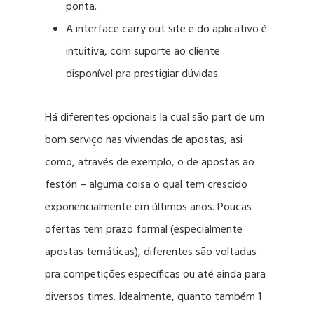
ponta.
A interface carry out site e do aplicativo é
intuitiva, com suporte ao cliente
disponível pra prestigiar dúvidas.
Há diferentes opcionais la cual são part de um
bom serviço nas viviendas de apostas, asi
como, através de exemplo, o de apostas ao
festón – alguma coisa o qual tem crescido
exponencialmente em últimos anos. Poucas
ofertas tem prazo formal (especialmente
apostas temáticas), diferentes são voltadas
pra competições específicas ou até ainda para
diversos times. Idealmente, quanto também 1