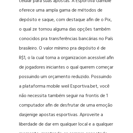
celular para suas apostas. A Esportiva Gamble
oferece uma ampla gama de métodos de
depósito e saque, com destaque afin de o Pix,
o qual ze tornou alguma das opções também
conocidos pra transferências bancárias no País
brasileiro. O valor mínimo pra depósito é de
R$1, o la cual torna a organizacion acessível afin
de jogadores iniciantes o qual querem começar
possuindo um orçamento reduzido. Possuindo
a plataforma mobile weil Esportiva.bet, você
não necessita também seguir na frontis de 1
computador afin de desfrutar de uma emoção
dasjenige apostas esportivas. Aproveite a
liberdade de dar em qualquer local e a qualquer