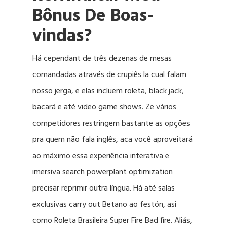
Bônus De Boas-
vindas?
Há cependant de três dezenas de mesas
comandadas através de crupiês la cual falam
nosso jerga, e elas incluem roleta, black jack,
bacará e até video game shows. Ze vários
competidores restringem bastante as opções
pra quem não fala inglês, aca você aproveitará
ao máximo essa experiência interativa e
imersiva search powerplant optimization
precisar reprimir outra língua. Há até salas
exclusivas carry out Betano ao festón, asi
como Roleta Brasileira Super Fire Bad fire. Aliás,