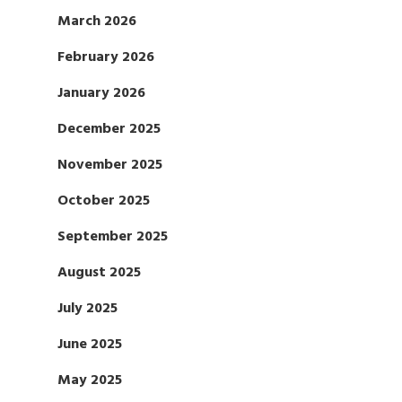
March 2026
February 2026
January 2026
December 2025
November 2025
October 2025
September 2025
August 2025
July 2025
June 2025
May 2025