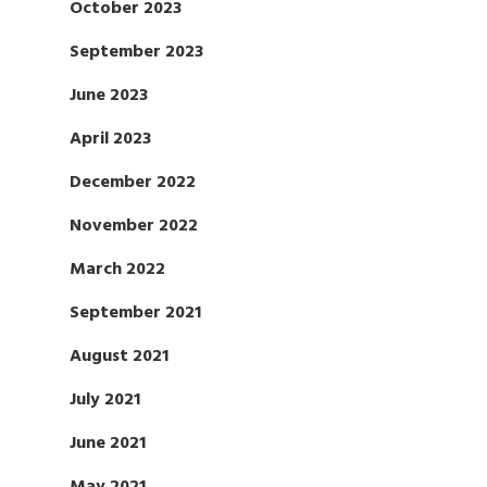
October 2023
September 2023
June 2023
April 2023
December 2022
November 2022
March 2022
September 2021
August 2021
July 2021
June 2021