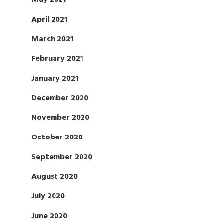
May 2021
April 2021
March 2021
February 2021
January 2021
December 2020
November 2020
October 2020
September 2020
August 2020
July 2020
June 2020