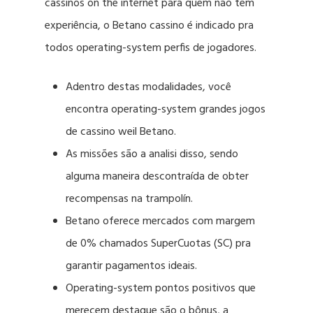
cassinos on the internet para quem não tem
experiência, o Betano cassino é indicado pra
todos operating-system perfis de jogadores.
Adentro destas modalidades, você
encontra operating-system grandes jogos
de cassino weil Betano.
As missões são a analisi disso, sendo
alguma maneira descontraída de obter
recompensas na trampolín.
Betano oferece mercados com margem
de 0% chamados SuperCuotas (SC) pra
garantir pagamentos ideais.
Operating-system pontos positivos que
merecem destaque são o bônus, a