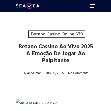
Menu
Skip
to
Close
main
Menu
content
Betano Casino Online 679
Betano Cassino Ao Vivo 2025
A Emoção De Jogar Ao
Palpitante
By
Ali Salman
July 30, 2025
No Comments