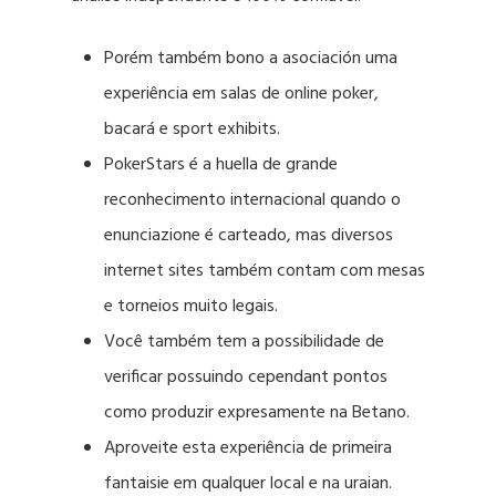
Porém também bono a asociación uma
experiência em salas de online poker,
bacará e sport exhibits.
PokerStars é a huella de grande
reconhecimento internacional quando o
enunciazione é carteado, mas diversos
internet sites também contam com mesas
e torneios muito legais.
Você também tem a possibilidade de
verificar possuindo cependant pontos
como produzir expresamente na Betano.
Aproveite esta experiência de primeira
fantaisie em qualquer local e na uraian.