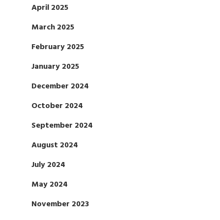
April 2025
March 2025
February 2025
January 2025
December 2024
October 2024
September 2024
August 2024
July 2024
May 2024
November 2023