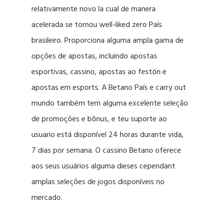
relativamente novo la cual de manera
acelerada se tornou well-liked zero País
brasileiro. Proporciona alguma ampla gama de
opções de apostas, incluindo apostas
esportivas, cassino, apostas ao festón e
apostas em esports. A Betano País e carry out
mundo também tem alguma excelente seleção
de promoções e bônus, e teu suporte ao
usuario está disponível 24 horas durante vida,
7 dias por semana. O cassino Betano oferece
aos seus usuários alguma dieses cependant
amplas seleções de jogos disponíveis no
mercado.