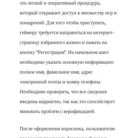
это легкий и оперативный процедура,
который открывает доступ к множеству игр и
поощрений. Для того чтобы приступить,
геймеру требуется направиться на интернет-
страницу избранного казино и нажать на
кнопку "Регистрация". На начальном шаге
необходимо указать основную информацию:
полное имя, фамильное имя, адрес
электронной почты и номер телефона.
Необходимо проверить, что все сведения
введены корректно, так как это способствует
миновать проблем с верификацией.
После оформления опросника, пользователю