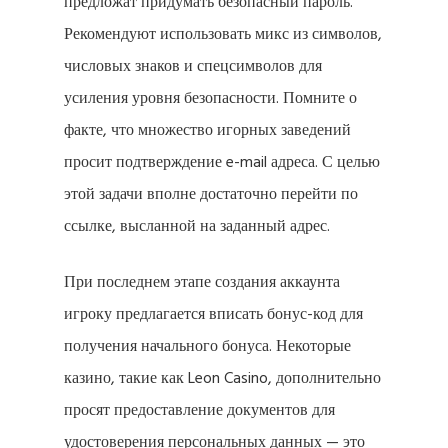
предложат придумать безопасный пароль.
Рекомендуют использовать микс из символов,
числовых знаков и спецсимволов для
усиления уровня безопасности. Помните о
факте, что множество игорных заведений
просит подтверждение e-mail адреса. С целью
этой задачи вполне достаточно перейти по
ссылке, высланной на заданный адрес.
При последнем этапе создания аккаунта
игроку предлагается вписать бонус-код для
получения начального бонуса. Некоторые
казино, такие как Leon Casino, дополнительно
просят предоставление документов для
удостоверения персональных данных — это