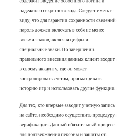
содержит введение особенного логина и
надежного секретного кода. Следует иметь в
виду, что для гарантии сохранности сведений
пароль должен включать в себя не менее
восьми знаков, включая цифры и
специальные знаки. По завершении
правильного внесения данных клиент входит
в своему аккаунту, где он может
контролировать счетом, просматривать
историю игр и использовать другие функции.
Для тех, кто впервые заводит учетную запись
на сайте, необходимо осуществить процедуру
верификации. Данный обязательный процесс
для подтверждения персоны и защиты от