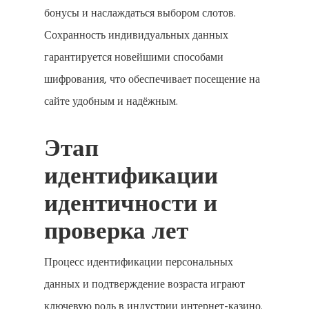
бонусы и наслаждаться выбором слотов.
Сохранность индивидуальных данных
гарантируется новейшими способами
шифрования, что обеспечивает посещение на
сайте удобным и надёжным.
Этап
идентификации
идентичности и
проверка лет
Процесс идентификации персональных
данных и подтверждение возраста играют
ключевую роль в индустрии интернет-казино.