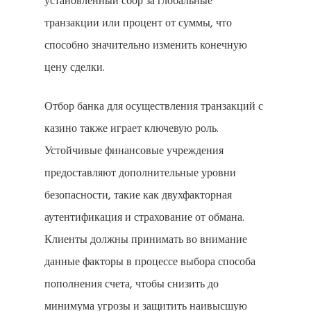
установленный сбор за глобальные
транзакции или процент от суммы, что
способно значительно изменить конечную
цену сделки.
Отбор банка для осуществления транзакций с
казино также играет ключевую роль.
Устойчивые финансовые учреждения
предоставляют дополнительные уровни
безопасности, такие как двухфакторная
аутентификация и страхование от обмана.
Клиенты должны принимать во внимание
данные факторы в процессе выбора способа
пополнения счета, чтобы снизить до
минимума угрозы и защитить наивысшую