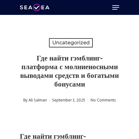
Menu
Skip
to
Close
main
Menu
content
Uncategorized
Где найти гэмблинг-
платформа с молниеносными
выводами средств и богатыми
бонусами
By
Ali Salman
September 3, 2025
No Comments
Где найти гэмблинг-