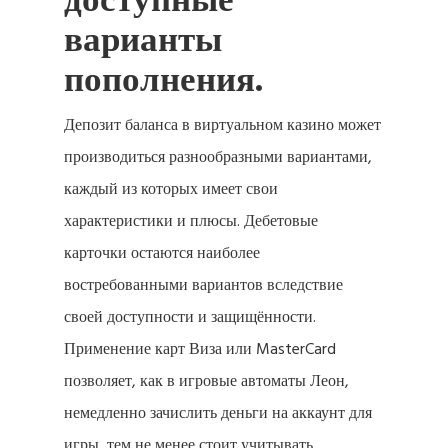
доступные
варианты
пополнения.
Депозит баланса в виртуальном казино может
производиться разнообразными вариантами,
каждый из которых имеет свои
характеристики и плюсы. Дебетовые
карточки остаются наиболее
востребованными вариантов вследствие
своей доступности и защищённости.
Применение карт Виза или MasterCard
позволяет, как в игровые автоматы Леон,
немедленно зачислить деньги на аккаунт для
игры, тем не менее стоит учитывать