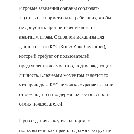
Игровые заведения обязаны соблюдать
тщательные нормативы и требования, чтобы
не допустить проникновение детей к
азартным играм. Основной механизм для
данного — это KYC (Know Your Customer),
который требует от пользователей
предъявления документов, подтверждающих
личность. Ключевым моментом является то,
что процедура KYC не только охраняет казино
от обмана, но и поддерживает безопасность
самих пользователей.
При создания аккаунта на портале
пользователи как правило должны загрузить