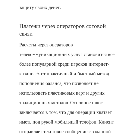
защиту своих денег.
Платежи через операторов сотовой
связи
Расчеты через операторов
телекоммуникационных услуг становится все
более популярной среди игроков интернет-
казино. Этот практичный и быстрый метод
пополнения баланса, что позволяет не
использовать пластиковых карт и других
традиционных методов. Основное плюс
заключается в том, что для операции хватает
иметь под рукой мобильный телефон. Клиент
отправляет текстовое сообщение с заданной