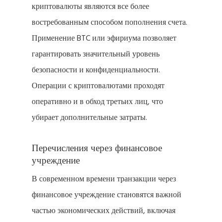
криптовалюты являются все более
востребованным способом пополнения счета.
Применение BTC или эфириума позволяет
гарантировать значительный уровень
безопасности и конфиденциальности.
Операции с криптовалютами проходят
оперативно и в обход третьих лиц, что
убирает дополнительные затраты.
Перечисления через финансовое
учреждение
В современном времени транзакции через
финансовое учреждение становятся важной
частью экономических действий, включая