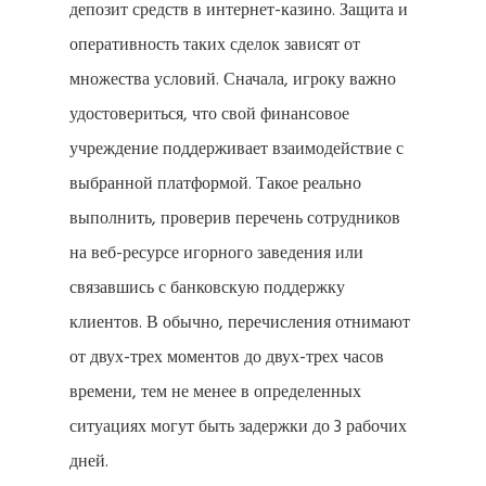
депозит средств в интернет-казино. Защита и
оперативность таких сделок зависят от
множества условий. Сначала, игроку важно
удостовериться, что свой финансовое
учреждение поддерживает взаимодействие с
выбранной платформой. Такое реально
выполнить, проверив перечень сотрудников
на веб-ресурсе игорного заведения или
связавшись с банковскую поддержку
клиентов. В обычно, перечисления отнимают
от двух-трех моментов до двух-трех часов
времени, тем не менее в определенных
ситуациях могут быть задержки до 3 рабочих
дней.