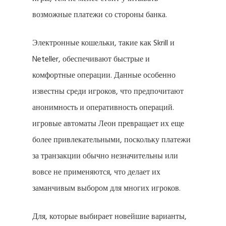
возможные платежи со стороны банка.
Электронные кошельки, такие как Skrill и
Neteller, обеспечивают быстрые и
комфортные операции. Данные особенно
известны среди игроков, что предпочитают
анонимность и оперативность операций.
игровые автоматы Леон превращает их еще
более привлекательными, поскольку платежи
за транзакции обычно незначительны или
вовсе не применяются, что делает их
заманчивым выбором для многих игроков.
Для, которые выбирает новейшие варианты,