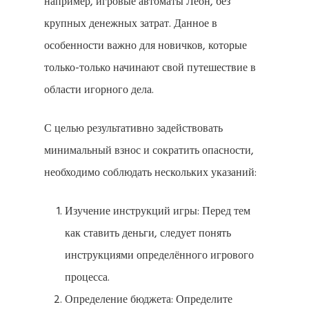
например, игровые автоматы Леон, без
крупных денежных затрат. Данное в
особенности важно для новичков, которые
только-только начинают свой путешествие в
области игорного дела.
С целью результативно задействовать
минимальный взнос и сократить опасности,
необходимо соблюдать нескольких указаний:
Изучение инструкций игры: Перед тем
как ставить деньги, следует понять
инструкциями определённого игрового
процесса.
Определение бюджета: Определите