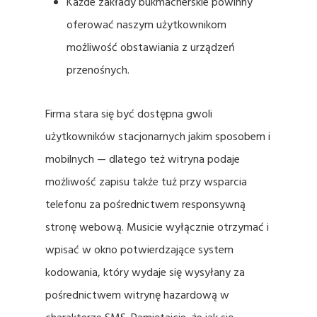
Każde zakłady bukmacherskie powinny
oferować naszym użytkownikom
możliwość obstawiania z urządzeń
przenośnych.
Firma stara się być dostępna gwoli
użytkowników stacjonarnych jakim sposobem i
mobilnych — dlatego też witryna podaje
możliwość zapisu także tuż przy wsparcia
telefonu za pośrednictwem responsywną
stronę webową. Musicie wyłącznie otrzymać i
wpisać w okno potwierdzające system
kodowania, który wydaje się wysyłany za
pośrednictwem witrynę hazardową w