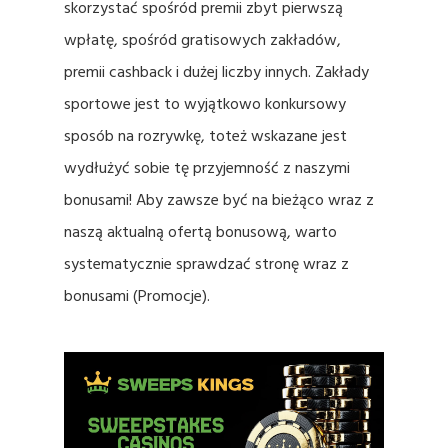
skorzystać spośród premii zbyt pierwszą
wpłatę, spośród gratisowych zakładów,
premii cashback i dużej liczby innych. Zakłady
sportowe jest to wyjątkowo konkursowy
sposób na rozrywkę, toteż wskazane jest
wydłużyć sobie tę przyjemność z naszymi
bonusami! Aby zawsze być na bieżąco wraz z
naszą aktualną ofertą bonusową, warto
systematycznie sprawdzać stronę wraz z
bonusami (Promocje).