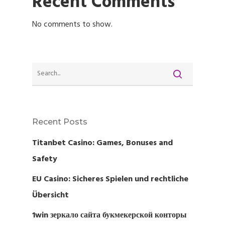
Recent Comments
No comments to show.
Recent Posts
Titanbet Casino: Games, Bonuses and
Safety
EU Casino: Sicheres Spielen und rechtliche
Übersicht
1win зеркало сайта букмекерской конторы