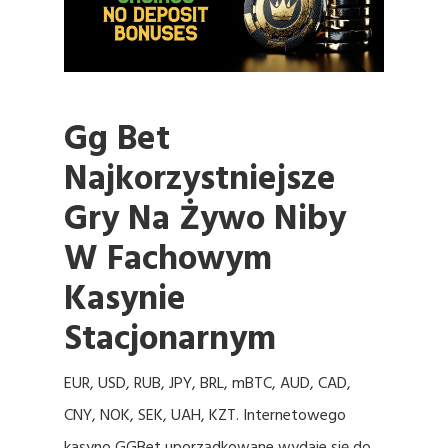
Gg Bet
Najkorzystniejsze
Gry Na Żywo Niby
W Fachowym
Kasynie
Stacjonarnym
EUR, USD, RUB, JPY, BRL, mBTC, AUD, CAD,
CNY, NOK, SEK, UAH, KZT. Internetowego