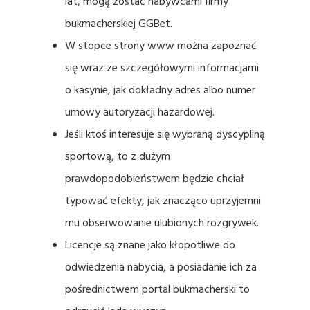
lat, mogą zostać nabywcami firmy
bukmacherskiej GGBet.
W stopce strony www można zapoznać
się wraz ze szczegółowymi informacjami
o kasynie, jak dokładny adres albo numer
umowy autoryzacji hazardowej.
Jeśli ktoś interesuje się wybraną dyscypliną
sportową, to z dużym
prawdopodobieństwem będzie chciał
typować efekty, jak znacząco uprzyjemni
mu obserwowanie ulubionych rozgrywek.
Licencje są znane jako kłopotliwe do
odwiedzenia nabycia, a posiadanie ich za
pośrednictwem portal bukmacherski to