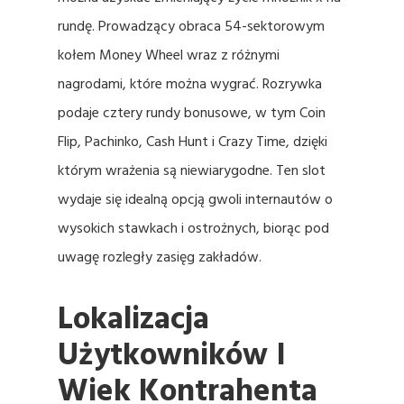
rundę. Prowadzący obraca 54-sektorowym
kołem Money Wheel wraz z różnymi
nagrodami, które można wygrać. Rozrywka
podaje cztery rundy bonusowe, w tym Coin
Flip, Pachinko, Cash Hunt i Crazy Time, dzięki
którym wrażenia są niewiarygodne. Ten slot
wydaje się idealną opcją gwoli internautów o
wysokich stawkach i ostrożnych, biorąc pod
uwagę rozległy zasięg zakładów.
Lokalizacja
Użytkowników I
Wiek Kontrahenta