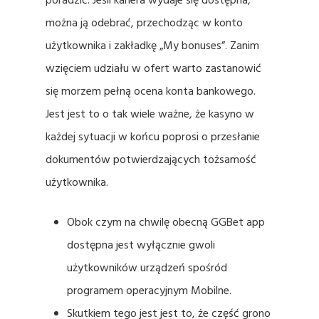
poradzić. Jeśli kariera wydaje się dostępna,
można ją odebrać, przechodząc w konto
użytkownika i zakładkę „My bonuses”. Zanim
wzięciem udziału w ofert warto zastanowić
się morzem pełną ocena konta bankowego.
Jest jest to o tak wiele ważne, że kasyno w
każdej sytuacji w końcu poprosi o przesłanie
dokumentów potwierdzających tożsamość
użytkownika.
Obok czym na chwilę obecną GGBet app
dostępna jest wyłącznie gwoli
użytkowników urządzeń spośród
programem operacyjnym Mobilne.
Skutkiem tego jest jest to, że część grono