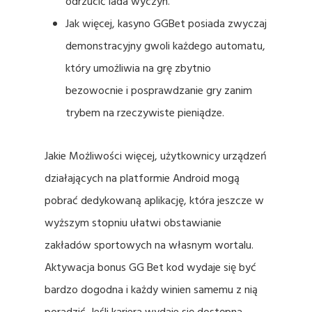
odrzucić lada wyczyn.
Jak więcej, kasyno GGBet posiada zwyczaj
demonstracyjny gwoli każdego automatu,
który umożliwia na grę zbytnio
bezowocnie i posprawdzanie gry zanim
trybem na rzeczywiste pieniądze.
Jakie Możliwości więcej, użytkownicy urządzeń
działających na platformie Android mogą
pobrać dedykowaną aplikację, która jeszcze w
wyższym stopniu ułatwi obstawianie
zakładów sportowych na własnym wortalu.
Aktywacja bonus GG Bet kod wydaje się być
bardzo dogodna i każdy winien samemu z nią