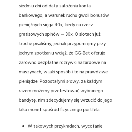
siedmiu dni od daty założenia konta
bankowego, a warunek ruchu gwoli bonusów
pieniężnych sięga 40x, kiedy na rzecz
gratisowych spinów — 30x. O slotach już
trochę pisaliśmy, jednak przypomnijmy przy
jednym spotkaniu wciąż, że GG-Bet oferuje
zarówno bezpłatne rozrywki hazardowe na
maszynach, w jaki sposób i te na prawdziwe
pieniądze. Pozostałymi słowy, za każdym
razem możemy przetestować wybranego
bandytę, nim zdecydujemy się wrzucić do jego
kilka monet spośród fizycznego portfela.
W takowych przykładach, wycofanie