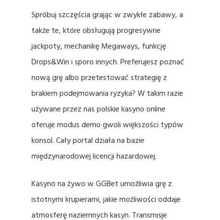
Spróbuj szczęścia grając w zwykłe zabawy, a
także te, które obsługują progresywne
jackpoty, mechanikę Megaways, funkcję
Drops&Win i sporo innych. Preferujesz poznać
nową grę albo przetestować strategię z
brakiem podejmowania ryzyka? W takim razie
używane przez nas polskie kasyno online
oferuje modus demo gwoli większości typów
konsol. Cały portal działa na bazie
międzynarodowej licencji hazardowej.
Kasyno na żywo w GGBet umożliwia grę z
istotnymi krupierami, jakie możliwości oddaje
atmosferę naziemnych kasyn. Transmisje