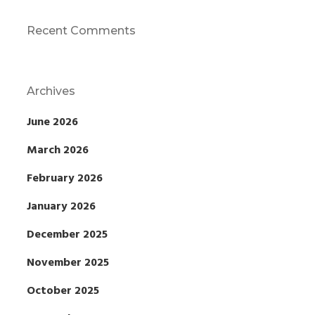
Recent Comments
Archives
June 2026
March 2026
February 2026
January 2026
December 2025
November 2025
October 2025