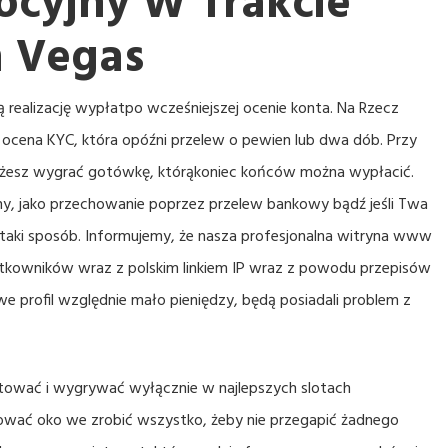
cyjny W Trakcie
n Vegas
realizację wypłatpo wcześniejszej ocenie konta. Na Rzecz
ena KYC, która opóźni przelew o pewien lub dwa dób. Przy
ożesz wygrać gotówkę, którąkoniec końców można wypłacić.
ny, jako przechowanie poprzez przelew bankowy bądź jeśli Twa
taki sposób. Informujemy, że nasza profesjonalna witryna www
tkowników wraz z polskim linkiem IP wraz z powodu przepisów
e profil względnie mało pieniędzy, będą posiadali problem z
ować i wygrywać wyłącznie w najlepszych slotach
wać oko we zrobić wszystko, żeby nie przegapić żadnego