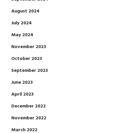
August 2024
July 2024
May 2024
November 2023
October 2023
September 2023
June 2023
April 2023
December 2022
November 2022
March 2022