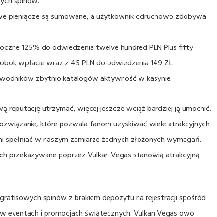
nych spinów.
ziwe pieniądze są sumowane, a użytkownik odruchowo zdobywa
boczne 125% do odwiedzenia twelve hundred PLN Plus fifty
 obok wpłacie wraz z 45 PLN do odwiedzenia 149 ZŁ.
awodników zbytnio katalogów aktywność w kasynie.
ą reputację utrzymać, więcej jeszcze wciąż bardziej ją umocnić.
rozwiązanie, które pozwala fanom uzyskiwać wiele atrakcyjnych
oni spełniać w naszym zamiarze żadnych złożonych wymagań.
h przekazywane poprzez Vulkan Vegas stanowią atrakcyjną
gratisowych spinów z brakiem depozytu na rejestracji spośród
ał w eventach i promocjach świątecznych. Vulkan Vegas owo