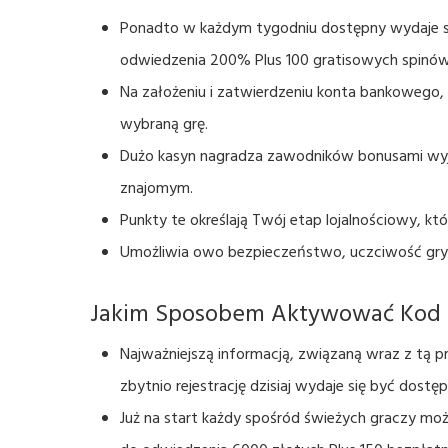
Ponadto w każdym tygodniu dostępny wydaje s
odwiedzenia 200% Plus 100 gratisowych spinów
Na założeniu i zatwierdzeniu konta bankowego
wybraną grę.
Dużo kasyn nagradza zawodników bonusami wyj
znajomym.
Punkty te określają Twój etap lojalnościowy, któ
Umożliwia owo bezpieczeństwo, uczciwość gry i 
Jakim Sposobem Aktywować Kod P
Najważniejszą informacją, związaną wraz z tą p
zbytnio rejestrację dzisiaj wydaje się być dos
Już na start każdy spośród świeżych graczy moż