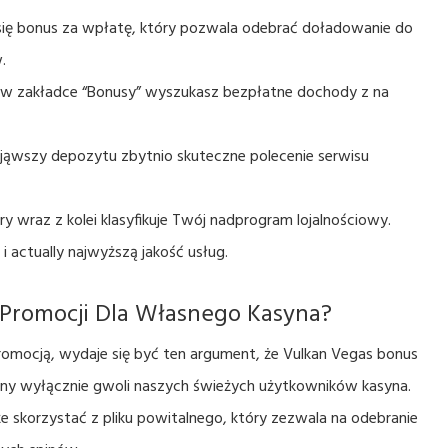
ię bonus za wpłatę, który pozwala odebrać doładowanie do
.
, w zakładce “Bonusy” wyszukasz bezpłatne dochody z na
ąwszy depozytu zbytnio skuteczne polecenie serwisu
ry wraz z kolei klasyfikuje Twój nadprogram lojalnościowy.
actually najwyższą jakość usług.
romocji Dla Własnego Kasyna?
romocją, wydaje się być ten argument, że Vulkan Vegas bonus
tępny wyłącznie gwoli naszych świeżych użytkowników kasyna.
e skorzystać z pliku powitalnego, który zezwala na odebranie