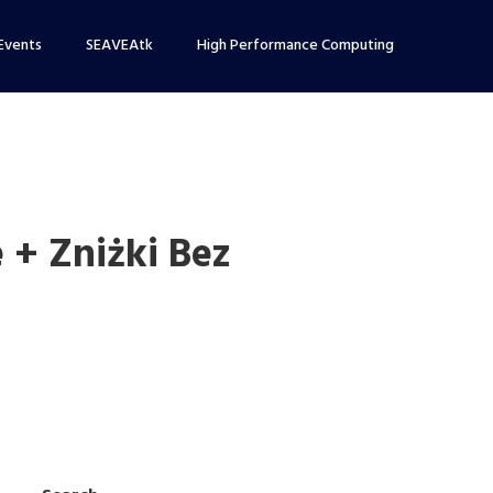
Events
SEAVEAtk
High Performance Computing
 + Zniżki Bez