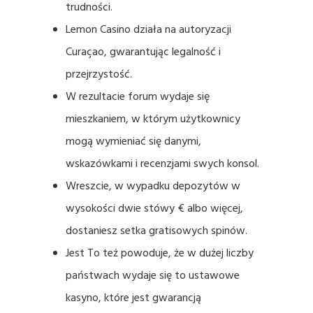
trudności.
Lemon Casino działa na autoryzacji
Curaçao, gwarantując legalność i
przejrzystość.
W rezultacie forum wydaje się
mieszkaniem, w którym użytkownicy
mogą wymieniać się danymi,
wskazówkami i recenzjami swych konsol.
Wreszcie, w wypadku depozytów w
wysokości dwie stówy € albo więcej,
dostaniesz setka gratisowych spinów.
Jest To też powoduje, że w dużej liczby
państwach wydaje się to ustawowe
kasyno, które jest gwarancją