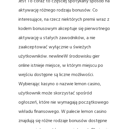
Jest To coraz to częściej spotykany sposób na
aktywację różnego rodzaju bonusów. Co
interesujące, na rzecz niektórych premii wraz z
kodem bonusowym akceptuje się pierwotnego
aktywację u stałych zawodników, a nie
zaakceptować wyłącznie u świeżych
użytkowników. newlineW środowisku gier
online istnieje miejsce, w którym miejscu po
wejściu dostępne są liczne możliwości.
Wybierając kasyno o nazwie lemon casino,
użytkownik może skorzystać spośród
ogłoszeń, które nie wymagają początkowego
wkładu finansowego. W palecie lemon casino
znajdują się różne rodzaje bonusów dostępne