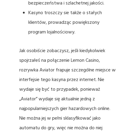
bezpieczeństwa i szlachetnej jakości.
Kasyno troszczy sie także o stałych
klientów, prowadząc powiększony
program lojalnościowy.
Jak osobiście zobaczysz, jeśli kiedykolwiek
spojrzałeś na połączenie Lemon Casino,
rozrywka Aviator frapuje szczególne miejsce w
interfejsie tego kasyna przez internet. Nie
wydaje się być to przypadek, ponieważ
„Aviator” wydaje się aktualnie jedną z
najpopularniejszych gier hazardowych online.
Nie można jej w pełni sklasyfikować jako
automatu do gry, więc nie można do niej