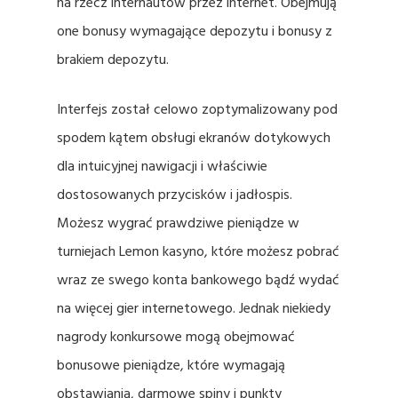
na rzecz internautów przez internet. Obejmują
one bonusy wymagające depozytu i bonusy z
brakiem depozytu.
Interfejs został celowo zoptymalizowany pod
spodem kątem obsługi ekranów dotykowych
dla intuicyjnej nawigacji i właściwie
dostosowanych przycisków i jadłospis.
Możesz wygrać prawdziwe pieniądze w
turniejach Lemon kasyno, które możesz pobrać
wraz ze swego konta bankowego bądź wydać
na więcej gier internetowego. Jednak niekiedy
nagrody konkursowe mogą obejmować
bonusowe pieniądze, które wymagają
obstawiania, darmowe spiny i punkty