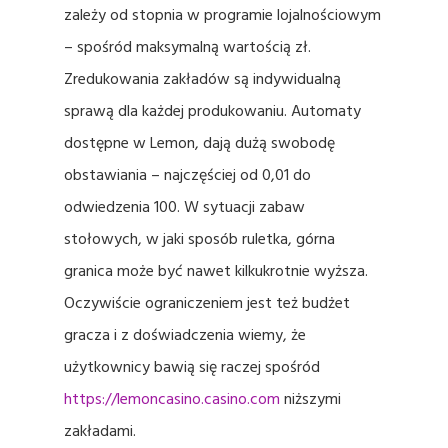
zależy od stopnia w programie lojalnościowym
– spośród maksymalną wartością zł.
Zredukowania zakładów są indywidualną
sprawą dla każdej produkowaniu. Automaty
dostępne w Lemon, dają dużą swobodę
obstawiania – najczęściej od 0,01 do
odwiedzenia 100. W sytuacji zabaw
stołowych, w jaki sposób ruletka, górna
granica może być nawet kilkukrotnie wyższa.
Oczywiście ograniczeniem jest też budżet
gracza i z doświadczenia wiemy, że
użytkownicy bawią się raczej spośród
https://lemoncasino.casino.com
niższymi
zakładami.