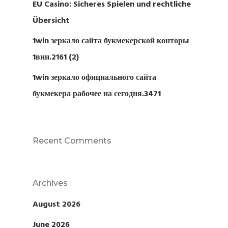
EU Casino: Sicheres Spielen und rechtliche
Übersicht
1win зеркало сайта букмекерской конторы
1вин.2161 (2)
1win зеркало официального сайта
букмекера рабочее на сегодня.3471
Recent Comments
Archives
August 2026
June 2026