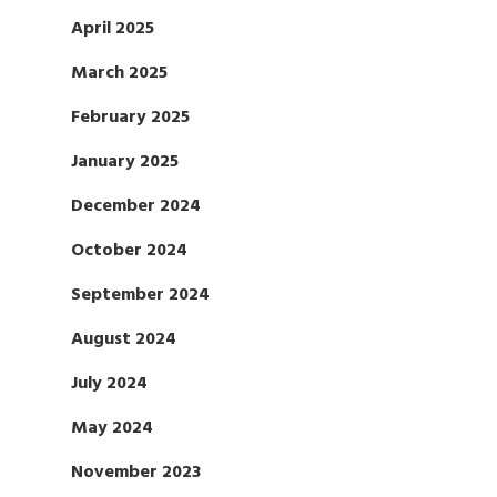
April 2025
March 2025
February 2025
January 2025
December 2024
October 2024
September 2024
August 2024
July 2024
May 2024
November 2023