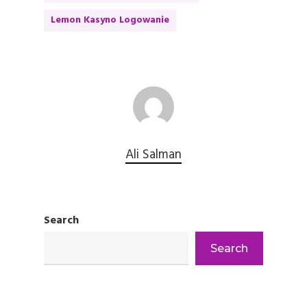
Lemon Kasyno Logowanie
Ali Salman
Search
Search