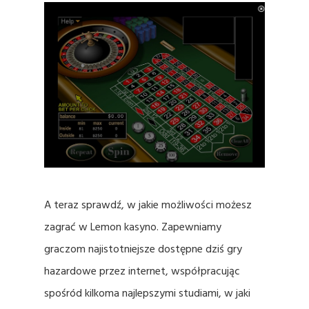
A teraz sprawdź, w jakie możliwości możesz
zagrać w Lemon kasyno. Zapewniamy
graczom najistotniejsze dostępne dziś gry
hazardowe przez internet, współpracując
spośród kilkoma najlepszymi studiami, w jaki