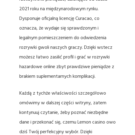
2021 roku na międzynarodowym rynku​.
Dysponuje oficjalną licencję Curacao, co
oznacza, że wydaje się sprawdzonym i
legalnym pomieszczeniem do odwiedzenia
rozrywki gwoli naszych graczy​. Dzięki wstecz
możesz łatwo zasilić profil i grać w rozrywki
hazardowe online zbyt prawdziwe pieniądze z
brakiem suplementarnych komplikacji.
Każdą z tychże właściwości szczegółowo
omówimy w dalszej części witryny, zatem
kontynuuj czytanie, żeby poznać niezbędne
dane i przekonać się, czemu Lemon casino owo
dziś Twój perfekcyjny wybór. Dzięki