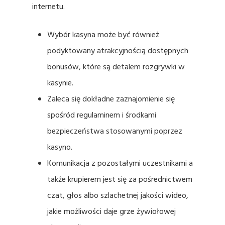
internetu.
Wybór kasyna może być również
podyktowany atrakcyjnością dostępnych
bonusów, które są detalem rozgrywki w
kasynie.
Zaleca się dokładne zaznajomienie się
spośród regulaminem i środkami
bezpieczeństwa stosowanymi poprzez
kasyno.
Komunikacja z pozostałymi uczestnikami a
także krupierem jest się za pośrednictwem
czat, głos albo szlachetnej jakości wideo,
jakie możliwości daje grze żywiołowej