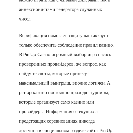
можно играть как с живыми дилерами, так и
аннексионистами генератора случайных
чисел.
Верификация помогает защиту ваш аккаунт
только обеспечить соблюдение правил казино.
В Pin Up Casino огромный выбор игр спасась
проверенных провайдеров, же вопрос, как
найду те слоты, которые принесут
максимальный выигрыш, вполне логичен. А
pin-up казино постоянно проходят турниры,
которые организует само казино или
провайдеры. Информация о текущих а
предстоящих соревнованиях никогда
доступна в специальном разделе сайта. Pin Up