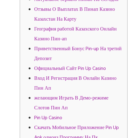
Отзывы О Выплатах В Пинап Казино
Казахстан На Карту
География работой Казахского Онлайн
Казино Пин-ап
Приветственный Бонус Pin-up На третий
Депозит
Официальный Сайт Pin Up Casino
Вход И Регистрация В Онлайн Казино
Пин Ап
желающим Играть В Демо-режиме
Слотов Пин Ап
Pin Up Casino
Скачать Мобильное Приложение Pin Up
Apk одноиз Программу На Пк