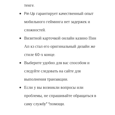
тенге.
Pin Up гарантирует качественный опыт
мобильного гейминга нет задержек и
сложностей.
Визитной карточкой онлайн казино Пин
Ап кз стал его оригинальный дизайн же
стиле 60-х конце.
Выберите удобно для вас способом и
следуйте следовать на сайте для
выполнения транзакции.
Если у вы возникли вопросы или
проблемы, не спрашивайте обращаться в
саму службу” “помощи.