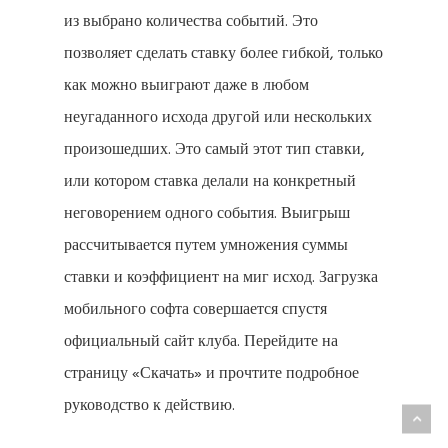
из выбрано количества событий. Это
позволяет сделать ставку более гибкой, только
как можно выиграют даже в любом
неугаданного исхода другой или нескольких
произошедших. Это самый этот тип ставки,
или котором ставка делали на конкретный
неговорением одного события. Выигрыш
рассчитывается путем умножения суммы
ставки и коэффициент на миг исход. Загрузка
мобильного софта совершается спустя
официальный сайт клуба. Перейдите на
страницу «Скачать» и прочтите подробное
руководство к действию.