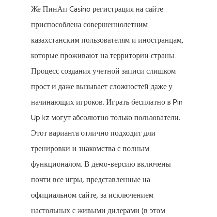
Же ПинАп Casino регистрация на сайте
приспособлена совершеннолетним
казахстанским пользователям и иностранцам,
которые проживают на территории страны.
Процесс создания учетной записи слишком
прост и даже вызывает сложностей даже у
начинающих игроков. Играть бесплатно в Pin
Up kz могут абсолютно только пользователи.
Этот варианта отлично подходит дли
тренировки и знакомства с полным
функционалом. В демо-версию включены
почти все игры, представленные на
официальном сайте, за исключением
настольных с живыми дилерами (в этом