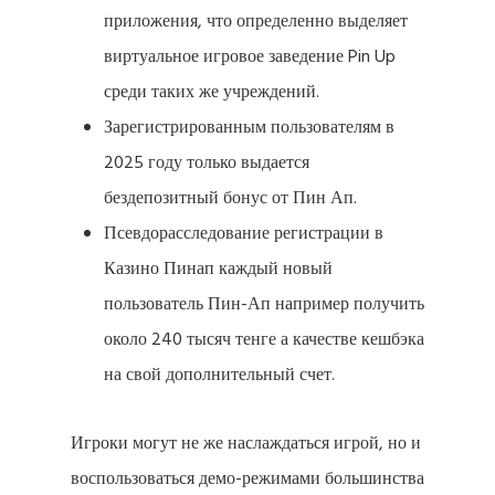
приложения, что определенно выделяет
виртуальное игровое заведение Pin Up
среди таких же учреждений.
Зарегистрированным пользователям в
2025 году только выдается
бездепозитный бонус от Пин Ап.
Псевдорасследование регистрации в
Казино Пинап каждый новый
пользователь Пин-Ап например получить
около 240 тысяч тенге а качестве кешбэка
на свой дополнительный счет.
Игроки могут не же наслаждаться игрой, но и
воспользоваться демо-режимами большинства