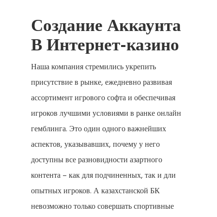
Создание Аккаунта
В Интернет-казино
Наша компания стремились укрепить
присутствие в рынке, ежедневно развивая
ассортимент игрового софта и обеспечивая
игроков лучшими условиями в ранке онлайн
гемблинга. Это один одного важнейших
аспектов, указывавших, почему у него
доступны все разновидности азартного
контента – как для подчиненных, так и дли
опытных игроков. А казахстанской БК
невозможно только совершать спортивные