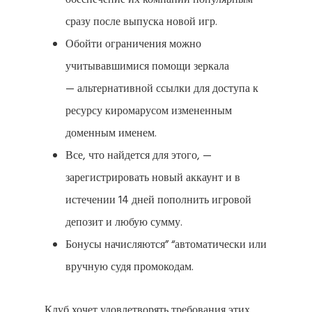
обеспечение их компаний популярным
сразу после выпуска новой игр.
Обойти ограничения можно
учитывавшимися помощи зеркала
— альтернативной ссылки для доступа к
ресурсу киромарусом измененным
доменным именем.
Все, что найдется для этого, —
зарегистрировать новый аккаунт и в
истечении 14 дней пополнить игровой
депозит и любую сумму.
Бонусы начисляются” “автоматически или
вручную судя промокодам.
Клуб хочет удовлетворять требования этих