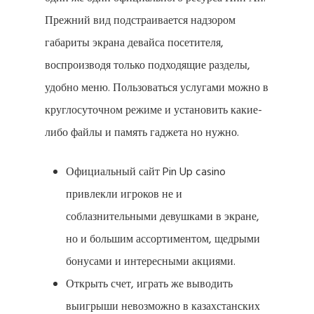
Прежний вид подстраивается надзором
габариты экрана девайса посетителя,
воспроизводя только подходящие разделы,
удобно меню. Пользоваться услугами можно в
круглосуточном режиме и установить какие-
либо файлы и память гаджета но нужно.
Официальный сайт Pin Up casino
привлекли игроков не и
соблазнительными девушками в экране,
но и большим ассортиментом, щедрыми
бонусами и интересными акциями.
Открыть счет, играть же выводить
выигрыши невозможно в казахстанских