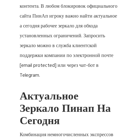
контента. В любом блокировок официального
сайта ПинАп игроку важно найти актуальное
а сегодня рабочее зеркало для обхода
установленных ограничений. Запросить
зеркало можно в служба клиентской
поддержки компании по электронной почте
[email protected] или через чат-бот в
Telegram.
Актуальное
Зеркало Пинап На
Сегодня
Комбинация немногочисленных экспрессов