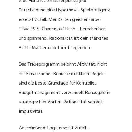
Jede Hand ist ein Datenpunkt, jede
Entscheidung eine Hypothese.. Spielintelligenz
ersetzt Zufall.. Vier Karten gleicher Farbe?
Etwa 35 % Chance auf Flush – berechenbar
und spannend.. Rationalität ist dein stärkstes
Blatt.. Mathematik formt Legenden.
Das Treueprogramm belohnt Aktivität, nicht
nur Einsatzhöhe.. Bonusse mit klaren Regeln
sind die beste Grundlage für Kontrolle..
Budgetmanagement verwandelt Bonusgeld in
strategischen Vorteil.. Rationalität schlägt
Impulsivität.
Abschließend: Logik ersetzt Zufall –