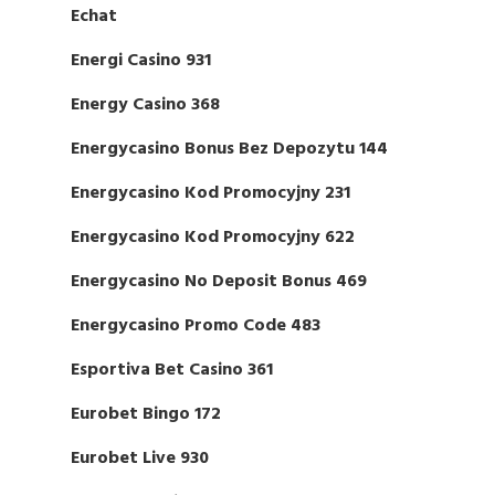
Echat
Energi Casino 931
Energy Casino 368
Energycasino Bonus Bez Depozytu 144
Energycasino Kod Promocyjny 231
Energycasino Kod Promocyjny 622
Energycasino No Deposit Bonus 469
Energycasino Promo Code 483
Esportiva Bet Casino 361
Eurobet Bingo 172
Eurobet Live 930