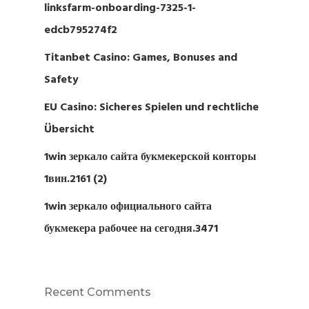
linksfarm-onboarding-7325-1-
edcb795274f2
Titanbet Casino: Games, Bonuses and
Safety
EU Casino: Sicheres Spielen und rechtliche
Übersicht
1win зеркало сайта букмекерской конторы
1вин.2161 (2)
1win зеркало официального сайта
букмекера рабочее на сегодня.3471
Recent Comments