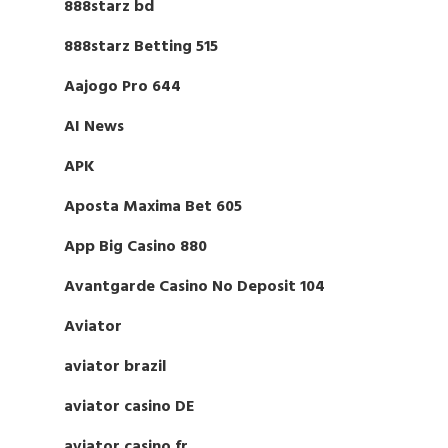
888starz bd
888starz Betting 515
Aajogo Pro 644
AI News
APK
Aposta Maxima Bet 605
App Big Casino 880
Avantgarde Casino No Deposit 104
Aviator
aviator brazil
aviator casino DE
aviator casino fr