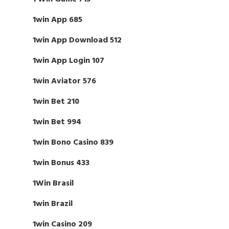
1win App 685
1win App Download 512
1win App Login 107
1win Aviator 576
1win Bet 210
1win Bet 994
1win Bono Casino 839
1win Bonus 433
1Win Brasil
1win Brazil
1win Casino 209