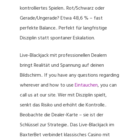
kontrolliertes Spielen.. Rot/Schwarz oder
Gerade/Ungerade? Etwa 48,6 % – fast
perfekte Balance.. Perfekt für langfristige
Disziplin statt spontaner Eskalation.
Live-Blackjack mit professionellen Dealern
bringt Realität und Spannung auf deinen
Bildschirm.. If you have any questions regarding
wherever and how to use
Eintauchen
, you can
call us at our site. Wer mit Disziplin spielt,
senkt das Risiko und erhöht die Kontrolle..
Beobachte die Dealer-Karte – sie ist der
Schlüssel zur Strategie.. Das Live-Blackjack im
BaxterBet verbindet klassisches Casino mit