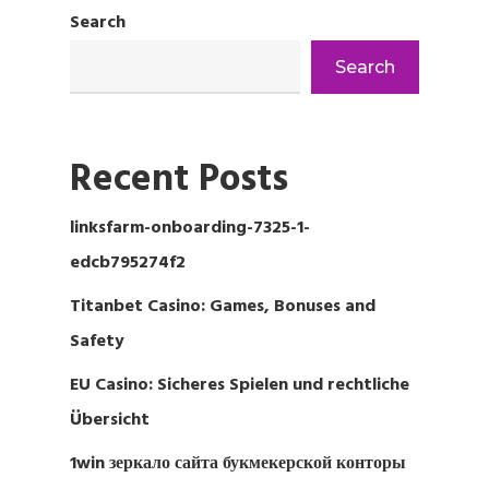
Search
Search
Recent Posts
linksfarm-onboarding-7325-1-
edcb795274f2
Titanbet Casino: Games, Bonuses and
Safety
EU Casino: Sicheres Spielen und rechtliche
Übersicht
1win зеркало сайта букмекерской конторы