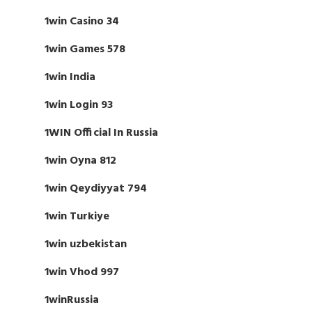
1win Casino 34
1win Games 578
1win India
1win Login 93
1WIN Official In Russia
1win Oyna 812
1win Qeydiyyat 794
1win Turkiye
1win uzbekistan
1win Vhod 997
1winRussia