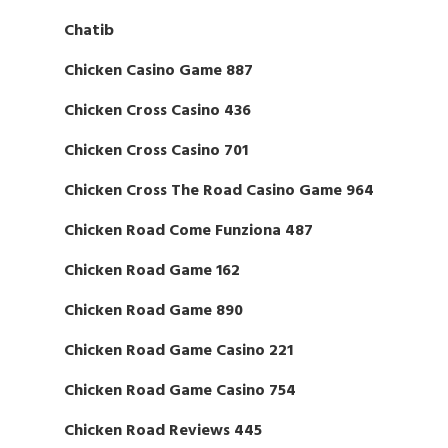
Chatib
Chicken Casino Game 887
Chicken Cross Casino 436
Chicken Cross Casino 701
Chicken Cross The Road Casino Game 964
Chicken Road Come Funziona 487
Chicken Road Game 162
Chicken Road Game 890
Chicken Road Game Casino 221
Chicken Road Game Casino 754
Chicken Road Reviews 445