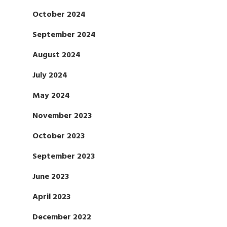
October 2024
September 2024
August 2024
July 2024
May 2024
November 2023
October 2023
September 2023
June 2023
April 2023
December 2022