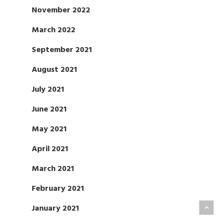
November 2022
March 2022
September 2021
August 2021
July 2021
June 2021
May 2021
April 2021
March 2021
February 2021
January 2021