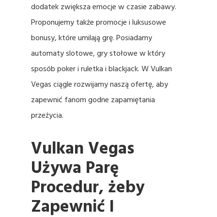
dodatek zwiększa emocje w czasie zabawy.
Proponujemy także promocje i luksusowe
bonusy, które umilają grę. Posiadamy
automaty slotowe, gry stołowe w który
sposób poker i ruletka i blackjack. W Vulkan
Vegas ciągle rozwijamy naszą ofertę, aby
zapewnić fanom godne zapamiętania
przeżycia.
Vulkan Vegas
Używa Parę
Procedur, żeby
Zapewnić I