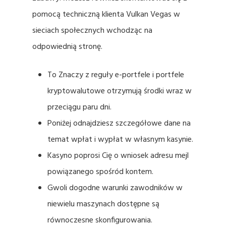
pomocą techniczną klienta Vulkan Vegas w
sieciach społecznych wchodząc na
odpowiednią stronę.
To Znaczy z reguły e-portfele i portfele
kryptowalutowe otrzymują środki wraz w
przeciągu paru dni.
Poniżej odnajdziesz szczegółowe dane na
temat wpłat i wypłat w własnym kasynie.
Kasyno poprosi Cię o wniosek adresu mejl
powiązanego spośród kontem.
Gwoli dogodne warunki zawodników w
niewielu maszynach dostępne są
równoczesne skonfigurowania.