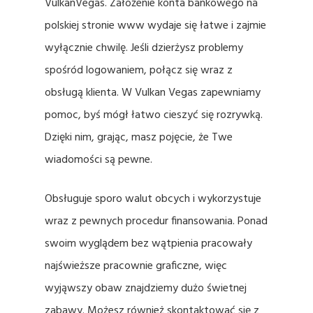
VulkanVegas. Założenie konta bankowego na
polskiej stronie www wydaje się łatwe i zajmie
wyłącznie chwilę. Jeśli dzierżysz problemy
spośród logowaniem, połącz się wraz z
obsługą klienta. W Vulkan Vegas zapewniamy
pomoc, byś mógł łatwo cieszyć się rozrywką.
Dzięki nim, grając, masz pojęcie, że Twe
wiadomości są pewne.
Obsługuje sporo walut obcych i wykorzystuje
wraz z pewnych procedur finansowania. Ponad
swoim wyglądem bez wątpienia pracowały
najświeższe pracownie graficzne, więc
wyjąwszy obaw znajdziemy dużo świetnej
zabawy. Możesz również skontaktować się z