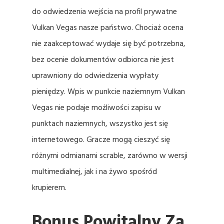
do odwiedzenia wejścia na profil prywatne
Vulkan Vegas nasze państwo. Chociaż ocena
nie zaakceptować wydaje się być potrzebna,
bez ocenie dokumentów odbiorca nie jest
uprawniony do odwiedzenia wypłaty
pieniędzy. Wpis w punkcie naziemnym Vulkan
Vegas nie podaje możliwości zapisu w
punktach naziemnych, wszystko jest się
internetowego. Gracze mogą cieszyć się
różnymi odmianami scrable, zarówno w wersji
multimedialnej, jak i na żywo spośród
krupierem.
Bonus Powitalny Za