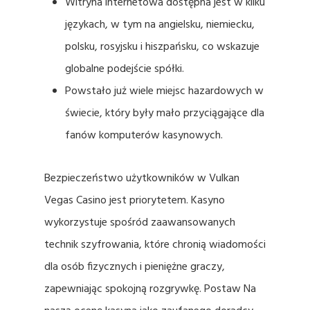
Witryna internetowa dostępna jest w kilku
językach, w tym na angielsku, niemiecku,
polsku, rosyjsku i hiszpańsku, co wskazuje
globalne podejście spółki.
Powstało już wiele miejsc hazardowych w
świecie, który były mało przyciągające dla
fanów komputerów kasynowych.
Bezpieczeństwo użytkowników w Vulkan
Vegas Casino jest priorytetem. Kasyno
wykorzystuje spośród zaawansowanych
technik szyfrowania, które chronią wiadomości
dla osób fizycznych i pieniężne graczy,
zapewniając spokojną rozgrywkę. Postaw Na