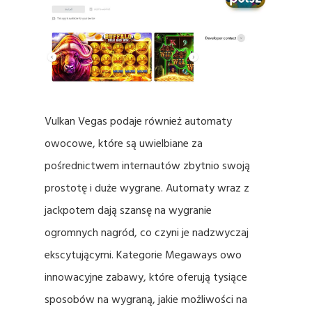
Vulkan Vegas podaje również automaty
owocowe, które są uwielbiane za
pośrednictwem internautów zbytnio swoją
prostotę i duże wygrane. Automaty wraz z
jackpotem dają szansę na wygranie
ogromnych nagród, co czyni je nadzwyczaj
ekscytującymi. Kategorie Megaways owo
innowacyjne zabawy, które oferują tysiące
sposobów na wygraną, jakie możliwości na