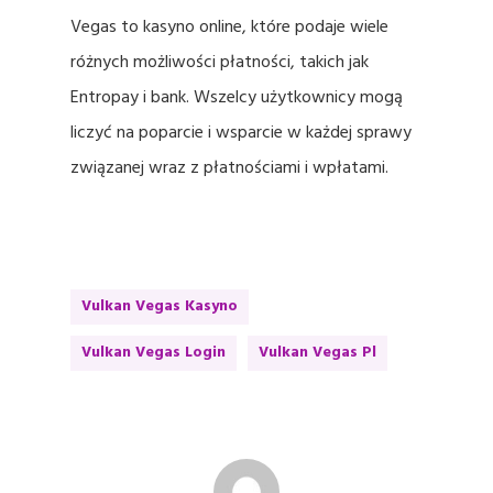
Vegas to kasyno online, które podaje wiele
różnych możliwości płatności, takich jak
Entropay i bank. Wszelcy użytkownicy mogą
liczyć na poparcie i wsparcie w każdej sprawy
związanej wraz z płatnościami i wpłatami.
Vulkan Vegas Kasyno
Vulkan Vegas Login
Vulkan Vegas Pl