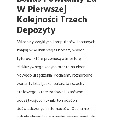
W Pierwszej
Kolejności Trzech
Depozyty
Miłośnicy zwykłych komputerów karcianych
znajdą w Vulkan Vegas bogaty wybór
tytułów, które przeniosą atmosferę
ekskluzywnego kasyna prosto na ekran
Nowego urządzenia. Podajemy różnorodne
warianty blackjacka, bakarata i szachy
stołowego, które zadowolą zarówno
początkujących w jaki to sposób i
doświadczonych internautów. Ocena nie