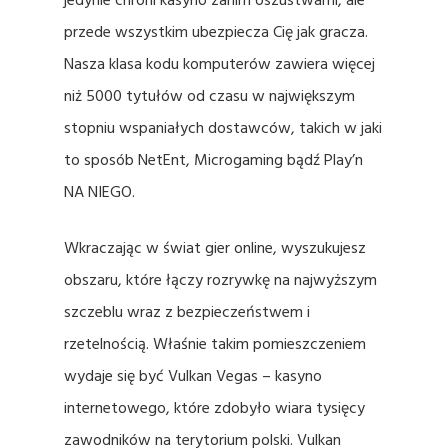
jedynie chroni kasyno zanim oszustwami, ale
przede wszystkim ubezpiecza Cię jak gracza.
Nasza klasa kodu komputerów zawiera więcej
niż 5000 tytułów od czasu w największym
stopniu wspaniałych dostawców, takich w jaki
to sposób NetEnt, Microgaming bądź Play’n
NA NIEGO.
Wkraczając w świat gier online, wyszukujesz
obszaru, które łączy rozrywkę na najwyższym
szczeblu wraz z bezpieczeństwem i
rzetelnością. Właśnie takim pomieszczeniem
wydaje się być Vulkan Vegas – kasyno
internetowego, które zdobyło wiara tysięcy
zawodników na terytorium polski. Vulkan