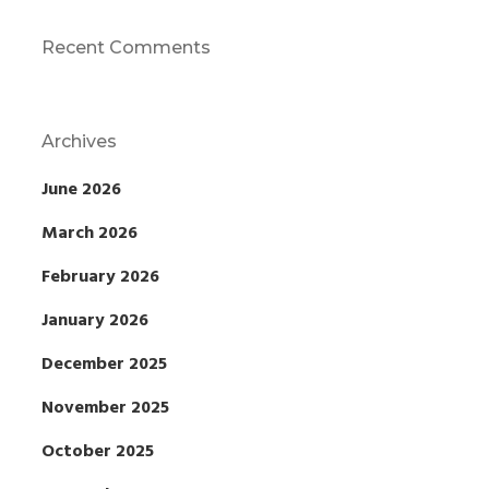
Recent Comments
Archives
June 2026
March 2026
February 2026
January 2026
December 2025
November 2025
October 2025