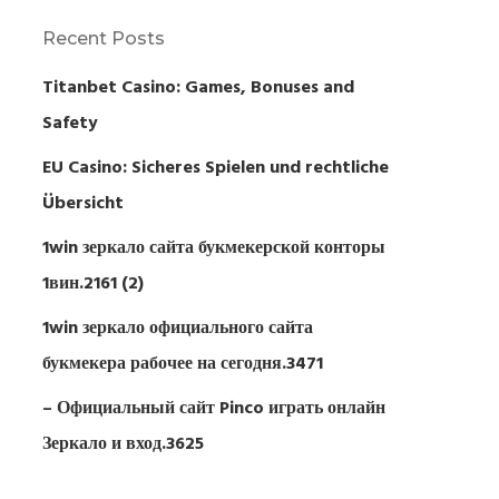
Recent Posts
Titanbet Casino: Games, Bonuses and
Safety
EU Casino: Sicheres Spielen und rechtliche
Übersicht
1win зеркало сайта букмекерской конторы
1вин.2161 (2)
1win зеркало официального сайта
букмекера рабочее на сегодня.3471
– Официальный сайт Pinco играть онлайн
Зеркало и вход.3625