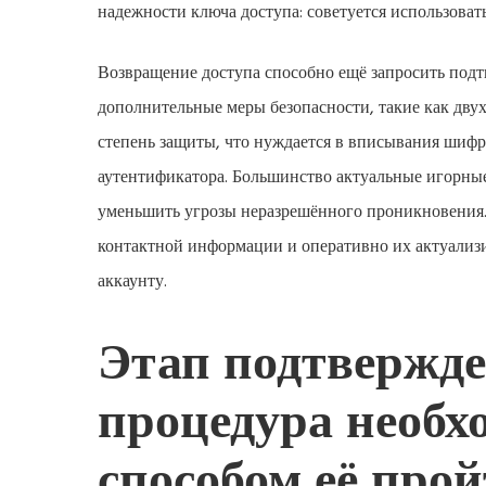
надежности ключа доступа: советуется использоват
Возвращение доступа способно ещё запросить подт
дополнительные меры безопасности, такие как дву
степень защиты, что нуждается в вписывания шиф
аутентификатора. Большинство актуальные игорные
уменьшить угрозы неразрешённого проникновения. 
контактной информации и оперативно их актуализи
аккаунту.
Этап подтвержде
процедура необх
способом её про