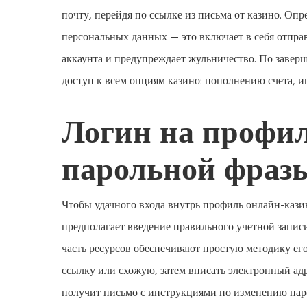
почту, перейдя по ссылке из письма от казино. О
персональных данных — это включает в себя отпра
аккаунта и предупреждает жульничество. По завер
доступ к всем опциям казино: пополнению счета, и
Логин на профил
парольной фраз
Чтобы удачного входа внутрь профиль онлайн-кази
предполагает введение правильного учетной записи
часть ресурсов обеспечивают простую методику ег
ссылку или схожую, затем вписать электронный ад
получит письмо с инструкциями по изменению паро