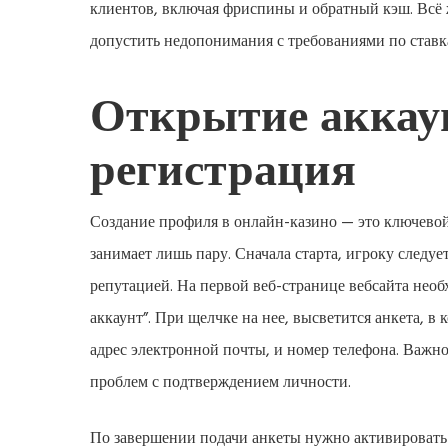
клиентов, включая фриспины и обратный кэш. Всё 
допустить недопонимания с требованиями по став
Открытие аккаун
регистрация
Создание профиля в онлайн-казино — это ключевой
занимает лишь пару. Сначала старта, игроку следу
репутацией. На первой веб-странице вебсайта необ
аккаунт”. При щелчке на нее, высветится анкета, в
адрес электронной почты, и номер телефона. Важн
проблем с подтверждением личности.
По завершении подачи анкеты нужно активировать 