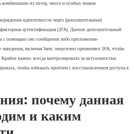
ь комбинацию из литер, чисел и особых знаков.
верждения идентичности через {дополнительные|
хфакторная аутентификация (2FA). Данное дополнительный
ра с помощью смс-сообщения либо приложения-
 заведения, включая 1win, энергично применяют 2FA, чтобы
Крайне важно: всегда контролировать за актуальностью
ровать, чтобы избежать проблем с восстановлением доступа к
ния: почему данная
одим и каким
йти