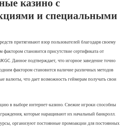
ные казино с
кциями и специальными
едств притягивают взор пользователей благодаря своему
 фактором становится присутствие сертификата от
KGC. Данное подтверждает, что игорное заведение точно
 одним фактором становится наличие различных методов
ые валюты, что дает возможность геймерам получать свои
ию в выборе интернет-казино. Свежие игроки способны
аграждения, которые наращивают их начальный банкролл.
есурсы, организуют постоянные промоакции для постоянных