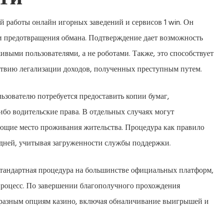
 работы онлайн игорных заведений и сервисов 1 win. Он
и предотвращения обмана. Подтверждение дает возможность
живыми пользователями, а не роботами. Также, это способствует
твию легализации доходов, полученных преступным путем.
ьзователю потребуется предоставить копии бумаг,
бо водительские права. В отдельных случаях могут
ющие место проживания жительства. Процедура как правило
 дней, учитывая загруженности службы поддержки.
стандартная процедура на большинстве официальных платформ,
процесс. По завершении благополучного прохождения
бразным опциям казино, включая обналичивание выигрышей и