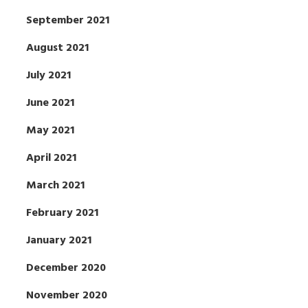
September 2021
August 2021
July 2021
June 2021
May 2021
April 2021
March 2021
February 2021
January 2021
December 2020
November 2020