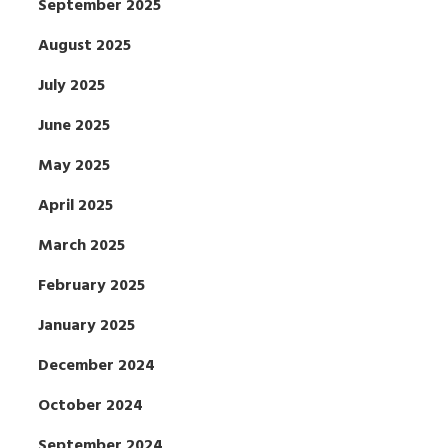
September 2025
August 2025
July 2025
June 2025
May 2025
April 2025
March 2025
February 2025
January 2025
December 2024
October 2024
September 2024