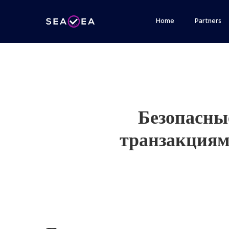
Skip
Home
Partners
to
main
content
Безопасны
транзакциям