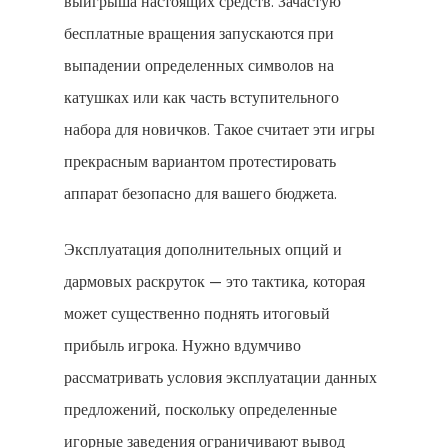
выигрыша настоящих средств. Зачастую
бесплатные вращения запускаются при
выпадении определенных символов на
катушках или как часть вступительного
набора для новичков. Такое считает эти игры
прекрасным вариантом протестировать
аппарат безопасно для вашего бюджета.
Эксплуатация дополнительных опций и
дармовых раскруток — это тактика, которая
может существенно поднять итоговый
прибыль игрока. Нужно вдумчиво
рассматривать условия эксплуатации данных
предложений, поскольку определенные
игорные заведения ограничивают вывод