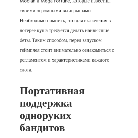
Moolah и Mega Fortune, которые известны
своими огромными выигрышами.
Необходимо помнить, что для включения в
лотерее куша требуется делать наивысшие
беты. Таким способом, перед запуском
геймплея стоит внимательно ознакомиться с
регламентом и характеристиками каждого
слота.
Портативная
поддержка
одноруких
бандитов