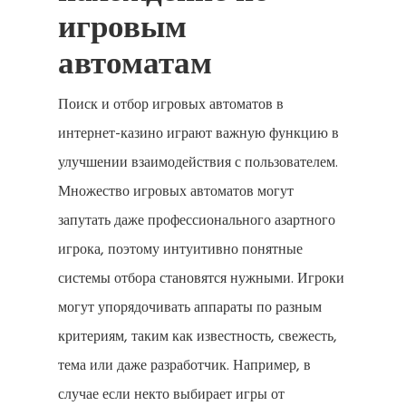
игровым
автоматам
Поиск и отбор игровых автоматов в
интернет-казино играют важную функцию в
улучшении взаимодействия с пользователем.
Множество игровых автоматов могут
запутать даже профессионального азартного
игрока, поэтому интуитивно понятные
системы отбора становятся нужными. Игроки
могут упорядочивать аппараты по разным
критериям, таким как известность, свежесть,
тема или даже разработчик. Например, в
случае если некто выбирает игры от