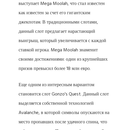
выступает Mega Moolah, что стал известен
как известен за счет его гигантским
джекпотам. В традиционными слотами,
данный слот предлагает нарастающий
выигрыш, который увеличивается с каждой
ставкой игрока. Mega Moolah знаменит
своими достижениями: один из крупнейших
призов превысил более 18 млн евро.
Еще одним из интересным вариантом
становится слот Gonzo's Quest. Данный слот
выделяется собственной технологией
Avalanche, в которой символы опускаются на
место пропавших после удачного спина, что