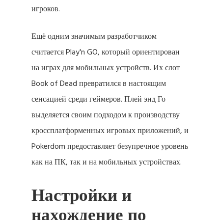
игроков.
Ещё одним значимым разработчиком
считается Play'n GO, который ориентирован
на играх для мобильных устройств. Их слот
Book of Dead превратился в настоящим
сенсацией среди геймеров. Плей энд Го
выделяется своим подходом к производству
кроссплатформенных игровых приложений, и
Pokerdom предоставляет безупречное уровень
как на ПК, так и на мобильных устройствах.
Настройки и
нахождение по