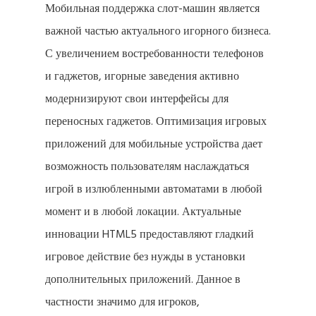
Мобильная поддержка слот-машин является
важной частью актуального игорного бизнеса.
С увеличением востребованности телефонов
и гаджетов, игорные заведения активно
модернизируют свои интерфейсы для
переносных гаджетов. Оптимизация игровых
приложений для мобильные устройства дает
возможность пользователям наслаждаться
игрой в излюбленными автоматами в любой
момент и в любой локации. Актуальные
инновации HTML5 предоставляют гладкий
игровое действие без нужды в установки
дополнительных приложений. Данное в
частности значимо для игроков,