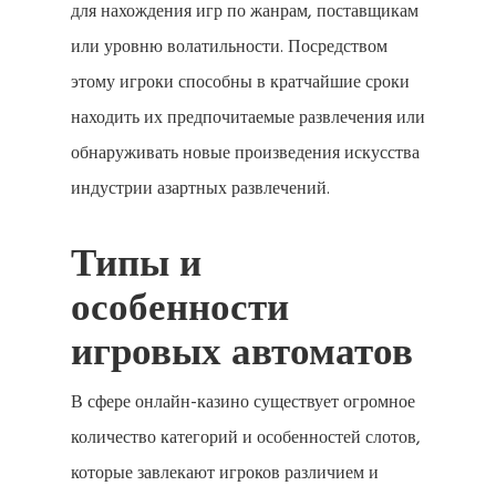
для нахождения игр по жанрам, поставщикам
или уровню волатильности. Посредством
этому игроки способны в кратчайшие сроки
находить их предпочитаемые развлечения или
обнаруживать новые произведения искусства
индустрии азартных развлечений.
Типы и
особенности
игровых автоматов
В сфере онлайн-казино существует огромное
количество категорий и особенностей слотов,
которые завлекают игроков различием и