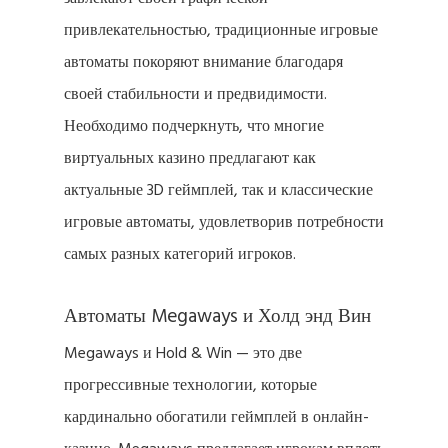
привлекательностью, традиционные игровые
автоматы покоряют внимание благодаря
своей стабильности и предвидимости.
Необходимо подчеркнуть, что многие
виртуальных казино предлагают как
актуальные 3D геймплей, так и классические
игровые автоматы, удовлетворив потребности
самых разных категорий игроков.
Автоматы Megaways и Холд энд Вин
Megaways и Hold & Win — это две
прогрессивные технологии, которые
кардинально обогатили геймплей в онлайн-