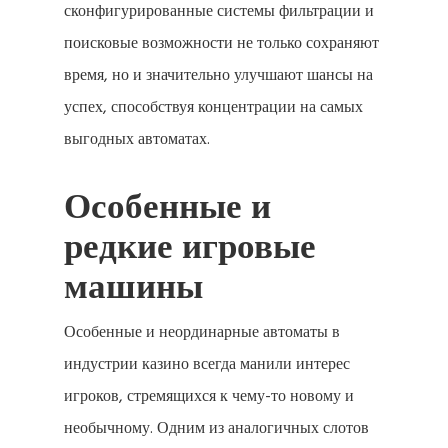
сконфигурированные системы фильтрации и
поисковые возможности не только сохраняют
время, но и значительно улучшают шансы на
успех, способствуя концентрации на самых
выгодных автоматах.
Особенные и
редкие игровые
машины
Особенные и неординарные автоматы в
индустрии казино всегда манили интерес
игроков, стремящихся к чему-то новому и
необычному. Одним из аналогичных слотов